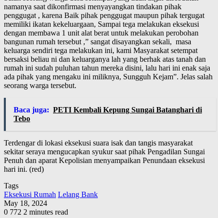
namanya saat dikonfirmasi menyayangkan tindakan pihak
penggugat , karena Baik pihak penggugat maupun pihak tergugat
memiliki ikatan kekeluargaan, Sampai tega melakukan eksekusi
dengan membawa 1 unit alat berat untuk melakukan perobohan
bangunan rumah tersebut ,” sangat disayangkan sekali, masa
keluarga sendiri tega melakukan ini, kami Masyarakat setempat
bersaksi beliau ni dan keluarganya lah yang berhak atas tanah dan
rumah ini sudah puluhan tahun mereka disini, lalu hari ini enak saja
ada pihak yang mengaku ini miliknya, Sungguh Kejam”. Jelas salah
seorang warga tersebut.
Baca juga:
PETI Kembali Kepung Sungai Batanghari di
Tebo
Terdengar di lokasi eksekusi suara isak dan tangis masyarakat
sekitar seraya mengucapkan syukur saat pihak Pengadilan Sungai
Penuh dan aparat Kepolisian menyampaikan Penundaan eksekusi
hari ini. (red)
Tags
Eksekusi Rumah
Lelang Bank
May 18, 2024
0
772
2 minutes read