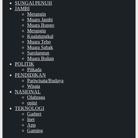
SUNGAI PENUH
JAMBI
Merangin
Muaro Jambi
Muara Bungo
Merangin
Kualatungkal
Muara Tebo
Muara Sabak
Sarolangun
Muara Bulian
POLITIK
Pilkada
PENDIDIKAN
Pariwisata/Budaya
Wisata
NASIONAL
Olahraga
opini
TEKNOLOGI
Gadget
Inet
App
Gaming