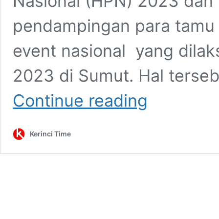
Nasional (HPN) 2023 dan
pendampingan para tamu a
event nasional yang dila
2023 di Sumut. Hal terse
OPD
Continue reading
Pemprov
Sumut
dan
Kerinci Time
BUMD
Siap
Sukseskan
HPN
2023