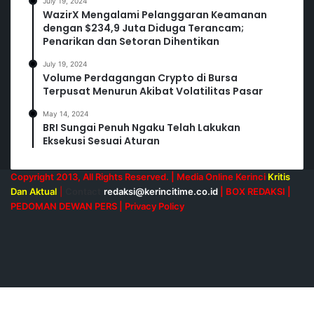
July 19, 2024
WazirX Mengalami Pelanggaran Keamanan
dengan $234,9 Juta Diduga Terancam;
Penarikan dan Setoran Dihentikan
July 19, 2024
Volume Perdagangan Crypto di Bursa
Terpusat Menurun Akibat Volatilitas Pasar
May 14, 2024
BRI Sungai Penuh Ngaku Telah Lakukan
Eksekusi Sesuai Aturan
Copyright 2013, All Rights Reserved. | Media Online Kerinci
Kritis
Dan Aktual
|
Contact
redaksi@kerincitime.co.id
|
BOX REDAKSI
|
PEDOMAN DEWAN PERS
|
Privacy Policy
RSS
Facebook
X
YouTube
Instagram
Facebook
X
Messenger
Messenger
WhatsApp
Telegram
Back