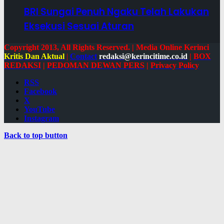
BRI Sungai Penuh Ngaku Telah Lakukan
Eksekusi Sesuai Aturan
Copyright 2013, All Rights Reserved. | Media Online Kerinci
Kritis Dan Aktual
|
Contact
redaksi@kerincitime.co.id
|
BOX
REDAKSI
|
PEDOMAN DEWAN PERS
|
Privacy Policy
RSS
Facebook
X
YouTube
Instagram
Back to top button