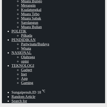
Muara Bungo
Merangin
Kualatungkal
Muara Tebo
Muara Sabak
Sarolangun
Muara Bulian
POLITIK
Pilkada
PENDIDIKAN
Pariwisata/Budaya
Wisata
NASIONAL
Olahraga
opini
TEKNOLOGI
Gadget
Inet
App
Gaming
℃
Sungaipenuh,ID
18
Random Article
Search for