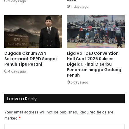
3 days ago
4 days ago
Dugaan Oknum ASN
Liga Voli DEJ Convention
Sekretariat DPRD Sungai
Hall Cup I 2026 Sukses
Penuh Tipu Petani
Digelar, Final Diserbu
Penonton hingga Gedung
4 days ago
Penuh
5 days ago
Leave a Reply
Your email address will not be published.
Required fields are
marked
*
C