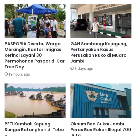
PASPORIA Diserbu Warga
GAN Sambangi Kejagung,
Merangin, Kantor Imigrasi
Pertanyakan Kasus
Kerinci Layani 30
Perusakan Ruko di Muaro
Permohonan Paspor di Car
Jambi
Free Day
3 days ago
19 hours ago
PETI Kembali Kepung
Oknum Bea Cukai Jambi
Sungai Batanghari di Tebo
Peras Bos Rokok Illegal 700
Juta