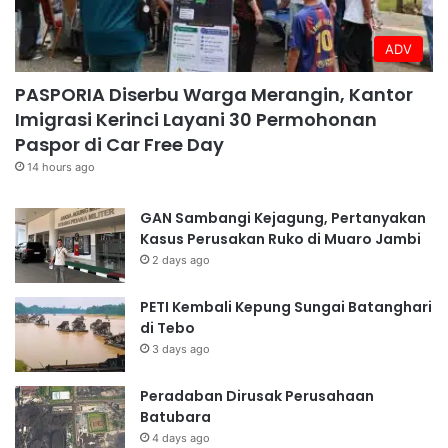
ADV
PASPORIA Diserbu Warga Merangin, Kantor
Imigrasi Kerinci Layani 30 Permohonan
Paspor di Car Free Day
14 hours ago
GAN Sambangi Kejagung, Pertanyakan
Kasus Perusakan Ruko di Muaro Jambi
2 days ago
PETI Kembali Kepung Sungai Batanghari
di Tebo
3 days ago
Peradaban Dirusak Perusahaan
Batubara
4 days ago