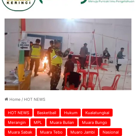
Home
/
HOT NEWS
HOT NEWS
Basketball
Hukum
Kualatungkal
Merangin
MPL
Muara Bulian
Muara Bungo
Muara Sabak
Muara Tebo
Muaro Jambi
Nasional