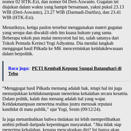
nomor 02 HTK-Ezi, dan nomor 04 Deri-Aswanto. Gugatan ini
diajukan dalam waktu yang hampir bersamaan, yakni pukul 23.13
WIB (Deri-Aswanto), 23.27 WIB (Darmadi-Darifus), dan 23.41
WIB (HTK-Ezi).
Menariknya, ketiga paslon tersebut menggunakan materi gugatan
yang serupa dan diwakili oleh tim kuasa hukum yang sama.
Beberapa tokoh pun mulai menyoroti hal ini, salah satunya dari
Tokoh Pemuda Kerinci Yogi Adiyatma. Dia menilai langkah
menggugat hasil Pilkada ke MK mencerminkan ketidakdewasaan
dalam berpolitik.
Baca juga:
PETI Kembali Kepung Sungai Batanghari di
Tebo
“Menggugat hasil Pilkada memang adalah hak, tetapi hal ini juga
menunjukkan ketidakmampuan menerima kekalahan secara kesatria.
Dalam politik, kalah dan menang adalah hal yang wajar.
Ketidakmampuan menerima realitas justru merusak reputasi
kandidat di mata publik,” ujar Yogi, Senin (09/12/24).
Ia juga menambahkan bahwa tindakan ini lebih memperlihatkan
ambisi pribadi daripada kepentingan masyarakat. “Jika tidak siap
menerima kekalahan, kenapa mencalonkan diri? Ini hanya akan