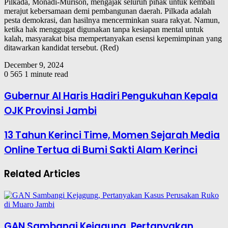
Pilkada, Monadi-Murison, mengajak seluruh pihak untuk kembali
merajut kebersamaan demi pembangunan daerah. Pilkada adalah
pesta demokrasi, dan hasilnya mencerminkan suara rakyat. Namun,
ketika hak menggugat digunakan tanpa kesiapan mental untuk
kalah, masyarakat bisa mempertanyakan esensi kepemimpinan yang
ditawarkan kandidat tersebut. (Red)
December 9, 2024
0
565
1 minute read
Gubernur Al Haris Hadiri Pengukuhan Kepala
OJK Provinsi Jambi
13 Tahun Kerinci Time, Momen Sejarah Media
Online Tertua di Bumi Sakti Alam Kerinci
Related Articles
GAN Sambangi Kejagung, Pertanyakan