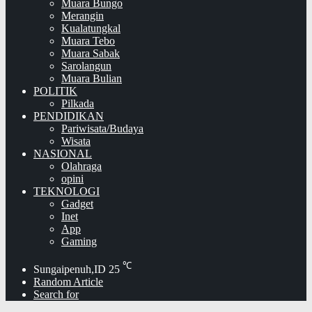
Muara Bungo
Merangin
Kualatungkal
Muara Tebo
Muara Sabak
Sarolangun
Muara Bulian
POLITIK
Pilkada
PENDIDIKAN
Pariwisata/Budaya
Wisata
NASIONAL
Olahraga
opini
TEKNOLOGI
Gadget
Inet
App
Gaming
℃
Sungaipenuh,ID
25
Random Article
Search for