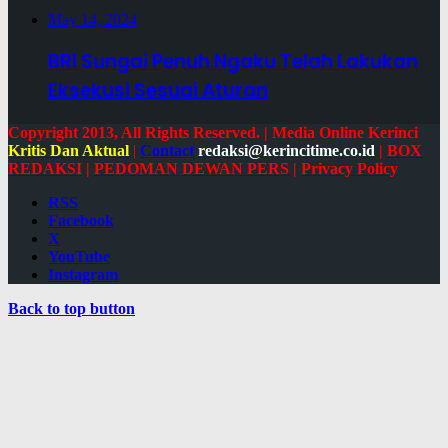
May 14, 2024
BRI Sungai Penuh Ngaku Telah Lakukan
Eksekusi Sesuai Aturan
Copyright 2013, All Rights Reserved. | Media Online Kerinci
Kritis Dan Aktual
|
Contact
redaksi@kerincitime.co.id
|
BOX
REDAKSI
|
PEDOMAN DEWAN PERS
|
Privacy Policy
RSS
Facebook
X
YouTube
Instagram
Back to top button