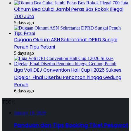
Oknum Bea Cukai Jambi Peras Bos Rokok Illegal
700 Juta
5 days ago
Dugaan Oknum ASN Sekretariat DPRD Sungai
Penuh Tipu Petani
5 days ago
Liga Voli DEJ Convention Hall Cup I 2026 Sukses
Digelar, Final Diserbu Penonton hingga Gedung
Penuh
6 days ago
TECH
January 19, 2026
Panduan dan Tips Booking Tiket Pesawat