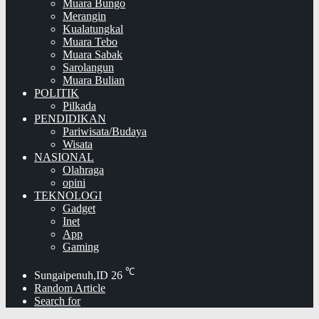
Muara Bungo
Merangin
Kualatungkal
Muara Tebo
Muara Sabak
Sarolangun
Muara Bulian
POLITIK
Pilkada
PENDIDIKAN
Pariwisata/Budaya
Wisata
NASIONAL
Olahraga
opini
TEKNOLOGI
Gadget
Inet
App
Gaming
℃
Sungaipenuh,ID
26
Random Article
Search for