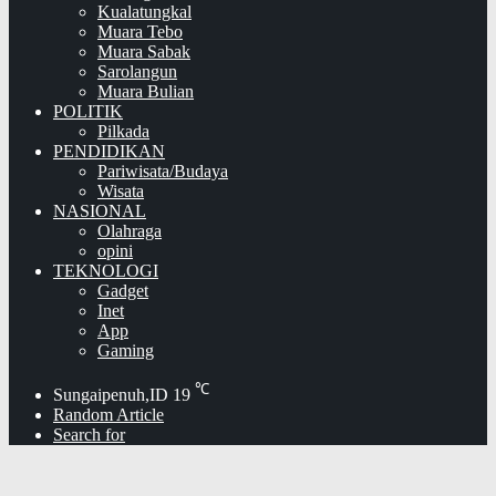
Kualatungkal
Muara Tebo
Muara Sabak
Sarolangun
Muara Bulian
POLITIK
Pilkada
PENDIDIKAN
Pariwisata/Budaya
Wisata
NASIONAL
Olahraga
opini
TEKNOLOGI
Gadget
Inet
App
Gaming
℃
Sungaipenuh,ID
19
Random Article
Search for