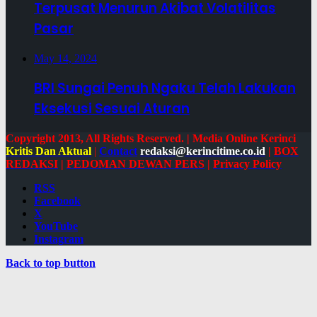
Terpusat Menurun Akibat Volatilitas
Pasar
May 14, 2024
BRI Sungai Penuh Ngaku Telah Lakukan
Eksekusi Sesuai Aturan
Copyright 2013, All Rights Reserved. | Media Online Kerinci
Kritis Dan Aktual
|
Contact
redaksi@kerincitime.co.id
|
BOX
REDAKSI
|
PEDOMAN DEWAN PERS
|
Privacy Policy
RSS
Facebook
X
YouTube
Instagram
Back to top button