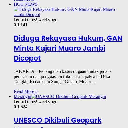
HOT NEWS
kerinci time
2 weeks ago
0
1,141
Diduga Rekayasa Hukum, GAN
Minta Kajari Muaro Jambi
Dicopot
JAKARTA – Penanganan kasus dugaan tindak pidana
perusakan dan penguasaan ruko secara paksa di Desa
Tangkit, Kecamatan Sungai Gelam, Muaro…
Read More »
Merangin
kerinci time
2 weeks ago
0
1,524
UNESCO Dikibuli Geopark