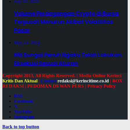
July 19, 2024
Volume Perdagangan Crypto di Bursa
Terpusat Menurun Akibat Volatilitas
Pasar
May 14, 2024
BRI Sungai Penuh Ngaku Telah Lakukan
Eksekusi Sesuai Aturan
Copyright 2013, All Rights Reserved. | Media Online Kerinci
Kritis Dan Aktual
|
Contact
redaksi@kerincitime.co.id
|
BOX
REDAKSI
|
PEDOMAN DEWAN PERS
|
Privacy Policy
RSS
Facebook
X
YouTube
Instagram
Back to top button