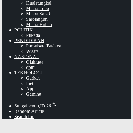
Kualatungkal
Muara Tebo
Muara Sabak
Sarolangun
Muara Bulian
POLITIK
Pilkada
PENDIDIKAN
Pariwisata/Budaya
Wisata
NASIONAL
Olahraga
opini
TEKNOLOGI
Gadget
Inet
App
Gaming
℃
Sungaipenuh,ID
26
Random Article
Search for