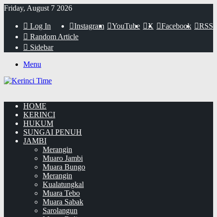
Friday, August 7 2026
Log In
Instagram
YouTube
X
Facebook
RSS
Random Article
Sidebar
Menu
HOME
KERINCI
HUKUM
SUNGAI PENUH
JAMBI
Merangin
Muaro Jambi
Muara Bungo
Merangin
Kualatungkal
Muara Tebo
Muara Sabak
Sarolangun