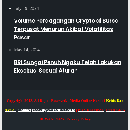
July 19, 2024
Volume Perdagangan Crypto di Bursa
Terpusat Menurun Akibat Volatilitas
Pasar
May 14, 2024
BRI Sungai Penuh Ngaku Telah Lakukan
Eksekusi Sesuai Aturan
Copyright 2013, All Rights Reserved. | Media Online Kerinci
Kritis Dan
Aktual
|
Contact
redaksi@kerincitime.co.id
|
BOX REDAKSI
|
PEDOMAN
DEWAN PERS
|
Privacy Policy