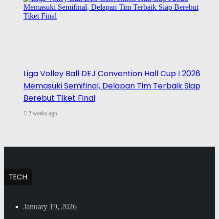
Liga Volley Ball DEJ Convention Hall Cup I 2026
Memasuki Semifinal, Delapan Tim Terbaik Siap
Berebut Tiket Final
2 weeks ago
TECH
January 19, 2026