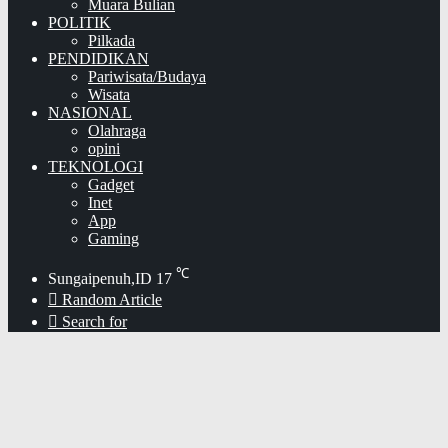
Muara Bulian
POLITIK
Pilkada
PENDIDIKAN
Pariwisata/Budaya
Wisata
NASIONAL
Olahraga
opini
TEKNOLOGI
Gadget
Inet
App
Gaming
℃
Sungaipenuh,ID
17
Random Article
Search for