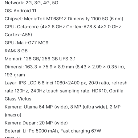
Network: 2G, 3G, 4G, 5G
OS: Android 11
Chipset: MediaTek MT6891Z Dimensity 1100 5G (6 nm)
CPU: Octa-core (4×2.6 GHz Cortex-A78 & 4×2.0 GHz
Cortex-A55)
GPU: Mali-G77 MC9
RAM: 8 GB
Memori: 128 GB/ 256 GB UFS 3.1
Dimensi: 163.3 x 75.9 x 8.9 mm (6.43 x 2.99 x 0.35 in),
193 gram
Layar: IPS LCD 6.6 inci 1080×2400 px, 20:9 ratio, refresh
rate 120Hz, 240Hz touch sampling rate, HDR10, Gorilla
Glass Victus
Kamera: Utama 64 MP (wide), 8 MP (ultra wide), 2 MP
(macro)
Kamera Depan: 20 MP (wide)
Beterai: Li-Po 5000 mAh, Fast charging 67W