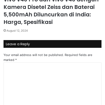
Kamera Disetel Zeiss dan Baterai
5,500mAh Diluncurkan di India:
Harga, Spesifikasi
August 12, 2024
Leave a Reply
Your email address will not be published.
Required fields are
marked
*
C
o
m
m
e
n
t
*