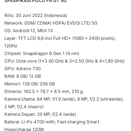
SPESIFIKASI POCO F4 GT 5G
Rilis: 30 Juni 2022 (Indonesia)
Network: GSM/ CDMA/ HSPA/ EVDO/ LTE/ 5G
OS: Android 12, MIUI 13
Layar: TFT LCD 6,6 inci Full HD+ (1080 x 2400 pixels),
120Hz
Chipset: Snapdragon 8 Gen 1 (4 nm)
CPU: Octa-core (1×3.00 GHz & 3×2.50 GHz & 4×1.80 GHz)
GPU: Adreno 730
RAM: 8 GB/ 12 GB
Memori: 128 GB/ 256 GB
Dimensi: 162.5 x 76.7 x 8.5 mm, 210 g
Kamera Utama: 64 MP, f/1.9 (wide), 8 MP, f/2.2 (ultrawide),
2 MP, f/2.4 (macro)
Kamera Depan: 20 MP, f/2.4 (wide)
Baterai: Li-Po 4700 mAh, Fast charging Smart
Hypercharge 120W