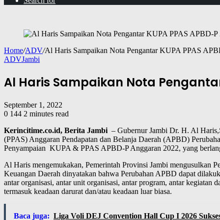
Search for
Home
/
ADV
/
Al Haris Sampaikan Nota Pengantar KUPA PPAS APB
ADV
Jambi
Al Haris Sampaikan Nota Penganta
September 1, 2022
0
144
2 minutes read
Kerincitime.co.id, Berita Jambi
– Gubernur Jambi Dr. H. Al Hari
(PPAS) Anggaran Pendapatan dan Belanja Daerah (APBD) Perubahan
Penyampaian KUPA & PPAS APBD-P Anggaran 2022, yang berlangs
Al Haris mengemukakan, Pemerintah Provinsi Jambi mengusulkan Pe
Keuangan Daerah dinyatakan bahwa Perubahan APBD dapat dilakuka
antar organisasi, antar unit organisasi, antar program, antar kegiat
termasuk keadaan darurat dan/atau keadaan luar biasa.
Baca juga:
Liga Voli DEJ Convention Hall Cup I 2026 Sukse