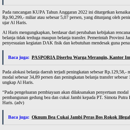
Pada rancangan KUPA Tahun Anggaran 2022 ini ditargetkan kenaikan pe
Rp.90,299,- miliar atau sebesar 5,07 persen, yang ditunjang oleh pen
ujar Al Haris.
Al Haris mengungkapkan, berdasar dari perubahan kebijakan rencana 
belanja tidak terduga maupun belanja transfer. Pemerintah Provinsi
penyesuaian kegiatan DAK fisik dan kebutuhan mendesak guna penan
Baca juga:
PASPORIA Diserbu Warga Merangin, Kantor Imig
Pada alokasi belanja daerah terjadi peningkatan sebesar Rp.129,58,-
modal sebesar 34,89 persen dan peningkatan belanja transfer sebesar 
ungkap Al Haris.
“Pada pengeluaran pembiayaan akan dilaksanakan penyertaan modal pa
pembangunan gedung bea dan cukai Jambi kepada PT. Simota Putra 
Haris. (adv)
Baca juga:
Oknum Bea Cukai Jambi Peras Bos Rokok Illegal