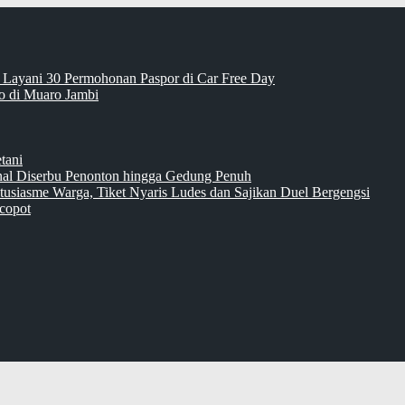
 Layani 30 Permohonan Paspor di Car Free Day
 di Muaro Jambi
tani
inal Diserbu Penonton hingga Gedung Penuh
tusiasme Warga, Tiket Nyaris Ludes dan Sajikan Duel Bergengsi
copot