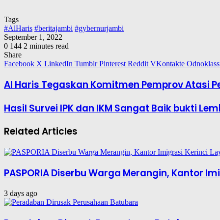
Tags
#AlHaris
#beritajambi
#gybernurjambi
September 1, 2022
0
144
2 minutes read
Share
Facebook
X
LinkedIn
Tumblr
Pinterest
Reddit
VKontakte
Odnoklass
Al Haris Tegaskan Komitmen Pemprov Atasi 
Hasil Survei IPK dan IKM Sangat Baik bukti 
Related Articles
PASPORIA Diserbu Warga Merangin, Kantor Imig
3 days ago