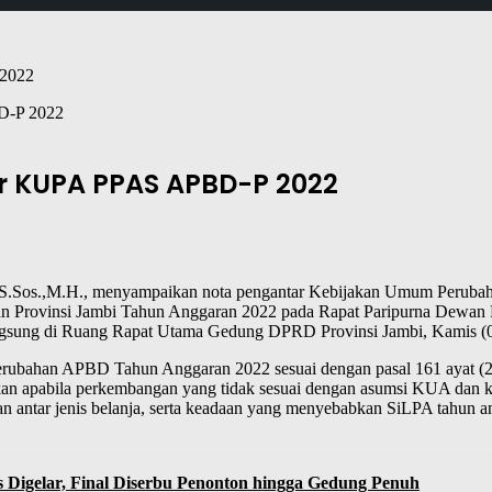
D-P 2022
r KUPA PPAS APBD-P 2022
s,S.Sos.,M.H., menyampaikan nota pengantar Kebijakan Umum Peruba
 Provinsi Jambi Tahun Anggaran 2022 pada Rapat Paripurna Dewan 
ung di Ruang Rapat Utama Gedung DPRD Provinsi Jambi, Kamis (0
rubahan APBD Tahun Anggaran 2022 sesuai dengan pasal 161 ayat (2
n apabila perkembangan yang tidak sesuai dengan asumsi KUA dan k
an dan antar jenis belanja, serta keadaan yang menyebabkan SiLPA tahu
s Digelar, Final Diserbu Penonton hingga Gedung Penuh