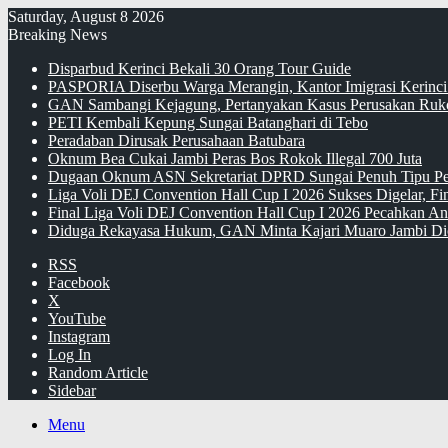
Saturday, August 8 2026
Breaking News
Disparbud Kerinci Bekali 30 Orang Tour Guide
PASPORIA Diserbu Warga Merangin, Kantor Imigrasi Kerinci
GAN Sambangi Kejagung, Pertanyakan Kasus Perusakan Ruko
PETI Kembali Kepung Sungai Batanghari di Tebo
Peradaban Dirusak Perusahaan Batubara
Oknum Bea Cukai Jambi Peras Bos Rokok Illegal 700 Juta
Dugaan Oknum ASN Sekretariat DPRD Sungai Penuh Tipu Pe
Liga Voli DEJ Convention Hall Cup I 2026 Sukses Digelar, F
Final Liga Voli DEJ Convention Hall Cup I 2026 Pecahkan An
Diduga Rekayasa Hukum, GAN Minta Kajari Muaro Jambi Di
RSS
Facebook
X
YouTube
Instagram
Log In
Random Article
Sidebar
Menu