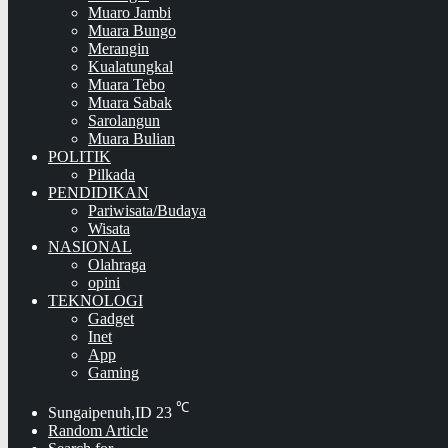
Muaro Jambi
Muara Bungo
Merangin
Kualatungkal
Muara Tebo
Muara Sabak
Sarolangun
Muara Bulian
POLITIK
Pilkada
PENDIDIKAN
Pariwisata/Budaya
Wisata
NASIONAL
Olahraga
opini
TEKNOLOGI
Gadget
Inet
App
Gaming
℃
Sungaipenuh,ID
23
Random Article