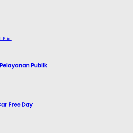
l
Print
Pelayanan Publik
Car Free Day