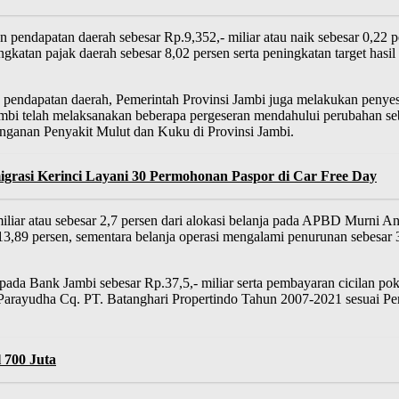
ndapatan daerah sebesar Rp.9,352,- miliar atau naik sebesar 0,22 per
ingkatan pajak daerah sebesar 8,02 persen serta peningkatan target has
pendapatan daerah, Pemerintah Provinsi Jambi juga melakukan penyesua
 Jambi telah melaksanakan beberapa pergeseran mendahului perubahan 
ganan Penyakit Mulut dan Kuku di Provinsi Jambi.
rasi Kerinci Layani 30 Permohonan Paspor di Car Free Day
 miliar atau sebesar 2,7 persen dari alokasi belanja pada APBD Murni 
13,89 persen, sementara belanja operasi mengalami penurunan sebesar 3,
da Bank Jambi sebesar Rp.37,5,- miliar serta pembayaran cicilan poko
Parayudha Cq. PT. Batanghari Propertindo Tahun 2007-2021 sesuai 
 700 Juta