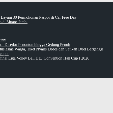
 Layani 30 Permohonan Paspor di Car Free Day
 di Muaro Jambi
tani
inal Diserbu Penonton hingga Gedung Penuh
tusiasme Warga, Tiket Nyaris Ludes dan Sajikan Duel Bergengsi
copot
final Liga Volley Ball DEJ Convention Hall Cup I 2026