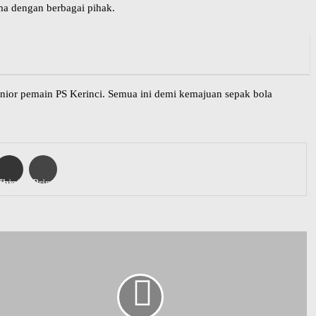
ma dengan berbagai pihak.
nior pemain PS Kerinci. Semua ini demi kemajuan sepak bola
er
are via Email
Print