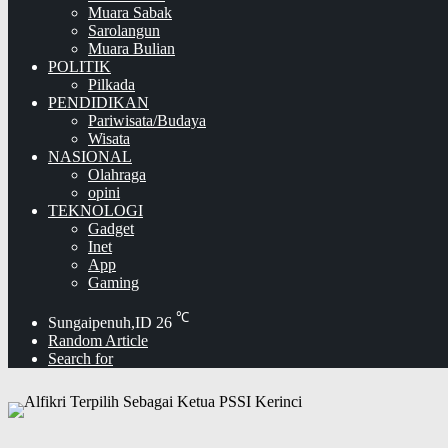
Muara Sabak
Sarolangun
Muara Bulian
POLITIK
Pilkada
PENDIDIKAN
Pariwisata/Budaya
Wisata
NASIONAL
Olahraga
opini
TEKNOLOGI
Gadget
Inet
App
Gaming
℃
Sungaipenuh,ID
26
Random Article
Search for