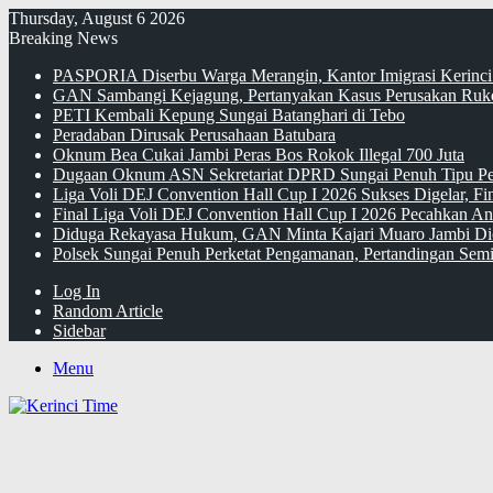
Thursday, August 6 2026
Breaking News
PASPORIA Diserbu Warga Merangin, Kantor Imigrasi Kerinci
GAN Sambangi Kejagung, Pertanyakan Kasus Perusakan Ruko
PETI Kembali Kepung Sungai Batanghari di Tebo
Peradaban Dirusak Perusahaan Batubara
Oknum Bea Cukai Jambi Peras Bos Rokok Illegal 700 Juta
Dugaan Oknum ASN Sekretariat DPRD Sungai Penuh Tipu Pe
Liga Voli DEJ Convention Hall Cup I 2026 Sukses Digelar, F
Final Liga Voli DEJ Convention Hall Cup I 2026 Pecahkan An
Diduga Rekayasa Hukum, GAN Minta Kajari Muaro Jambi Di
Polsek Sungai Penuh Perketat Pengamanan, Pertandingan Semi
Log In
Random Article
Sidebar
Menu