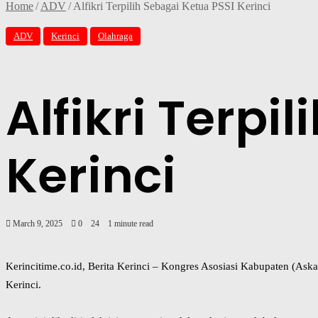
Home
/
ADV
/
Alfikri Terpilih Sebagai Ketua PSSI Kerinci
ADV
Kerinci
Olahraga
Alfikri Terpi
Kerinci
March 9, 2025
0
24
1 minute read
Kerincitime.co.id, Berita Kerinci – Kongres Asosiasi Kabupaten (As
Kerinci.