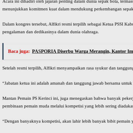
Acara ini dihadiri oleh jajaran penting dalam dunia sepak bola, te
menunjukkan komitmen kuat dalam mendukung perkembangan sepak b
Dalam kongres tersebut, Alfikri resmi terpilih sebagai Ketua PSSI Ka
pengalaman dan dedikasinya dalam dunia olahraga.
Baca juga:
PASPORIA Diserbu Warga Merangin, Kantor Imig
Setelah resmi terpilih, Alfikri menyampaikan rasa syukur dan tanggu
“Jabatan ketua ini adalah amanah dan tanggung jawab bersama untuk k
Mantan Pemain PS Kerinci ini, juga menegaskan bahwa banyak pekerja
pembinaan pemain muda melalui kompetisi yang lebih sering diadaka
“Dengan banyaknya kompetisi, akan lahir lebih banyak bibit pemain y