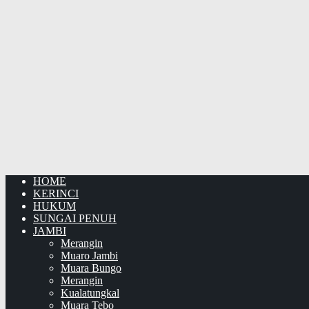
HOME
KERINCI
HUKUM
SUNGAI PENUH
JAMBI
Merangin
Muaro Jambi
Muara Bungo
Merangin
Kualatungkal
Muara Tebo