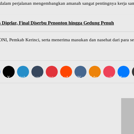
ri, dalam perjalanan mengembangkan amanah sangat pentingnya kerja sa
s Digelar, Final Diserbu Penonton hingga Gedung Penuh
NI, Pemkab Kerinci, serta menerima masukan dan nasehat dari para se
ook
X
LinkedIn
Tumblr
Pinterest
Reddit
VKontakte
Odnoklassniki
Pocket
Messeng
Sh