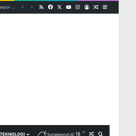
RSS
Facebook
X
YouTube
Instagram
Log In
Random Article
Sidebar
℃
18
Random Article
Search for
TEKNOLOGI
Sungaipenuh,ID