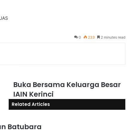
UAS
0
233
2 minutes read
Buka Bersama Keluarga Besar
IAIN Kerinci
Related Articles
an Batubara