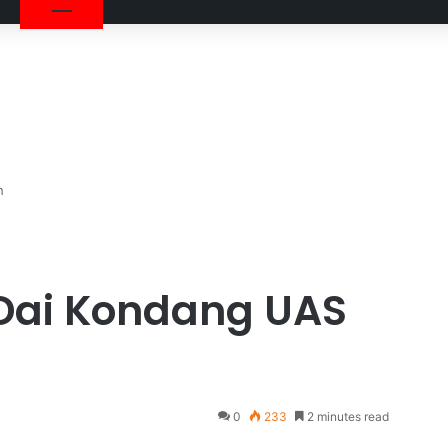
h
 Dai Kondang UAS
0
233
2 minutes read