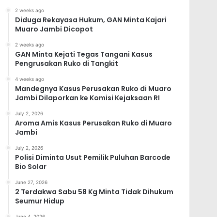
2 weeks ago
Diduga Rekayasa Hukum, GAN Minta Kajari
Muaro Jambi Dicopot
2 weeks ago
GAN Minta Kejati Tegas Tangani Kasus
Pengrusakan Ruko di Tangkit
4 weeks ago
Mandegnya Kasus Perusakan Ruko di Muaro
Jambi Dilaporkan ke Komisi Kejaksaan RI
July 2, 2026
Aroma Amis Kasus Perusakan Ruko di Muaro
Jambi
July 2, 2026
Polisi Diminta Usut Pemilik Puluhan Barcode
Bio Solar
June 27, 2026
2 Terdakwa Sabu 58 Kg Minta Tidak Dihukum
Seumur Hidup
June 4, 2026