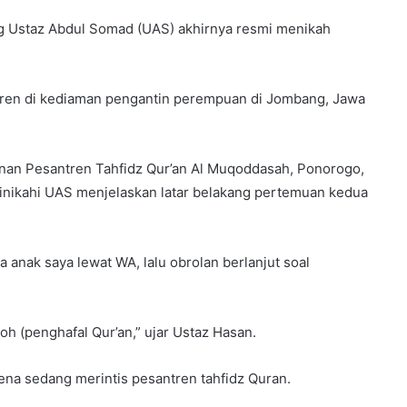
g Ustaz Abdul Somad (UAS) akhirnya resmi menikah
maren di kediaman pengantin perempuan di Jombang, Jawa
inan Pesantren Tahfidz Qur’an Al Muqoddasah, Ponorogo,
inikahi UAS menjelaskan latar belakang pertemuan kedua
anak saya lewat WA, lalu obrolan berlanjut soal
oh (penghafal Qur’an,” ujar Ustaz Hasan.
na sedang merintis pesantren tahfidz Quran.