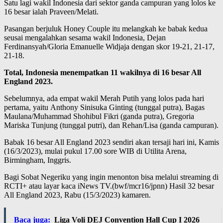
Satu lagi wakil Indonesia dari sektor ganda campuran yang lolos ke
16 besar ialah Praveen/Melati.
Pasangan berjuluk Honey Couple itu melangkah ke babak kedua
seusai mengalahkan sesama wakil Indonesia, Dejan
Ferdinansyah/Gloria Emanuelle Widjaja dengan skor 19-21, 21-17,
21-18.
Total, Indonesia menempatkan 11 wakilnya di 16 besar All
England 2023.
Sebelumnya, ada empat wakil Merah Putih yang lolos pada hari
pertama, yaitu Anthony Sinisuka Ginting (tunggal putra), Bagas
Maulana/Muhammad Shohibul Fikri (ganda putra), Gregoria
Mariska Tunjung (tunggal putri), dan Rehan/Lisa (ganda campuran).
Babak 16 besar All England 2023 sendiri akan tersaji hari ini, Kamis
(16/3/2023), mulai pukul 17.00 sore WIB di Utilita Arena,
Birmingham, Inggris.
Bagi Sobat Negeriku yang ingin menonton bisa melalui streaming di
RCTI+ atau layar kaca iNews TV.(bwf/mcr16/jpnn) Hasil 32 besar
All England 2023, Rabu (15/3/2023) kamaren.
Baca juga:
Liga Voli DEJ Convention Hall Cup I 2026