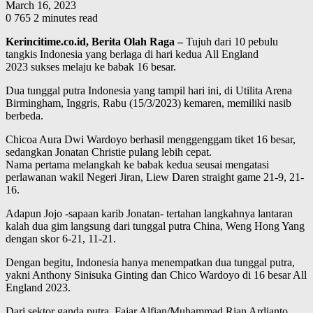
March 16, 2023
0
765
2 minutes read
Kerincitime.co.id, Berita Olah Raga –
Tujuh dari 10 pebulu
tangkis Indonesia yang berlaga di hari kedua All England
2023 sukses melaju ke babak 16 besar.
Dua tunggal putra Indonesia yang tampil hari ini, di Utilita Arena
Birmingham, Inggris, Rabu (15/3/2023) kemaren, memiliki nasib
berbeda.
Chicoa Aura Dwi Wardoyo berhasil menggenggam tiket 16 besar,
sedangkan Jonatan Christie pulang lebih cepat.
Nama pertama melangkah ke babak kedua seusai mengatasi
perlawanan wakil Negeri Jiran, Liew Daren straight game 21-9, 21-
16.
Adapun Jojo -sapaan karib Jonatan- tertahan langkahnya lantaran
kalah dua gim langsung dari tunggal putra China, Weng Hong Yang
dengan skor 6-21, 11-21.
Dengan begitu, Indonesia hanya menempatkan dua tunggal putra,
yakni Anthony Sinisuka Ginting dan Chico Wardoyo di 16 besar All
England 2023.
Dari sektor ganda putra, Fajar Alfian/Muhammad Rian Ardianto,