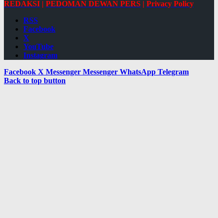
REDAKSI
|
PEDOMAN DEWAN PERS
|
Privacy Policy
RSS
Facebook
X
YouTube
Instagram
Facebook
X
Messenger
Messenger
WhatsApp
Telegram
Back to top button