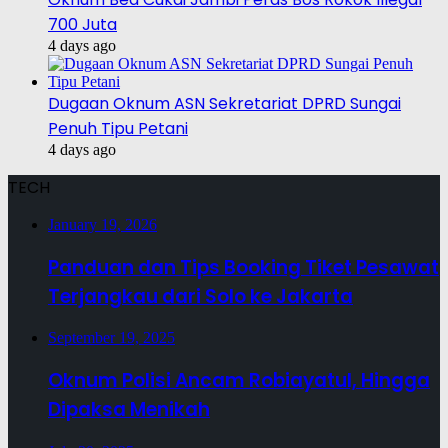
700 Juta
4 days ago
Dugaan Oknum ASN Sekretariat DPRD Sungai
Penuh Tipu Petani
4 days ago
TECH
January 19, 2026
Panduan dan Tips Booking Tiket Pesawat
Terjangkau dari Solo ke Jakarta
September 19, 2025
Oknum Polisi Ancam Robiayatul, Hingga
Dipaksa Menikah