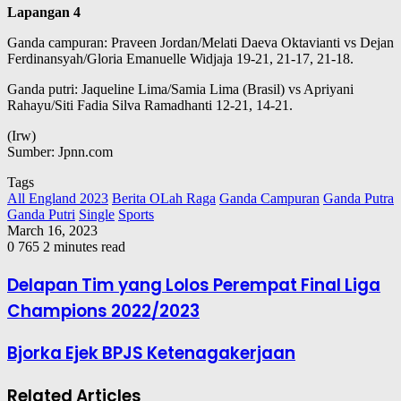
Lapangan 4
Ganda campuran: Praveen Jordan/Melati Daeva Oktavianti vs Dejan
Ferdinansyah/Gloria Emanuelle Widjaja 19-21, 21-17, 21-18.
Ganda putri: Jaqueline Lima/Samia Lima (Brasil) vs Apriyani
Rahayu/Siti Fadia Silva Ramadhanti 12-21, 14-21.
(Irw)
Sumber: Jpnn.com
Tags
All England 2023
Berita OLah Raga
Ganda Campuran
Ganda Putra
Ganda Putri
Single
Sports
March 16, 2023
0
765
2 minutes read
Delapan Tim yang Lolos Perempat Final Liga
Champions 2022/2023
Bjorka Ejek BPJS Ketenagakerjaan
Related Articles