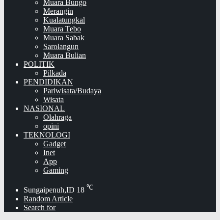
Muara Bungo
Merangin
Kualatungkal
Muara Tebo
Muara Sabak
Sarolangun
Muara Bulian
POLITIK
Pilkada
PENDIDIKAN
Pariwisata/Budaya
Wisata
NASIONAL
Olahraga
opini
TEKNOLOGI
Gadget
Inet
App
Gaming
℃
Sungaipenuh,ID
18
Random Article
Search for