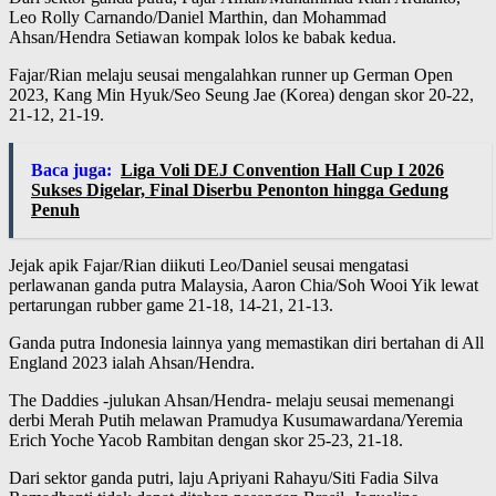
Leo Rolly Carnando/Daniel Marthin, dan Mohammad
Ahsan/Hendra Setiawan kompak lolos ke babak kedua.
Fajar/Rian melaju seusai mengalahkan runner up German Open
2023, Kang Min Hyuk/Seo Seung Jae (Korea) dengan skor 20-22,
21-12, 21-19.
Baca juga:
Liga Voli DEJ Convention Hall Cup I 2026
Sukses Digelar, Final Diserbu Penonton hingga Gedung
Penuh
Jejak apik Fajar/Rian diikuti Leo/Daniel seusai mengatasi
perlawanan ganda putra Malaysia, Aaron Chia/Soh Wooi Yik lewat
pertarungan rubber game 21-18, 14-21, 21-13.
Ganda putra Indonesia lainnya yang memastikan diri bertahan di All
England 2023 ialah Ahsan/Hendra.
The Daddies -julukan Ahsan/Hendra- melaju seusai memenangi
derbi Merah Putih melawan Pramudya Kusumawardana/Yeremia
Erich Yoche Yacob Rambitan dengan skor 25-23, 21-18.
Dari sektor ganda putri, laju Apriyani Rahayu/Siti Fadia Silva