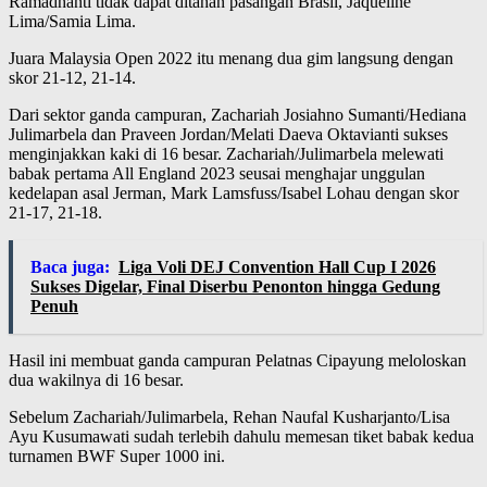
Ramadhanti tidak dapat ditahan pasangan Brasil, Jaqueline
Lima/Samia Lima.
Juara Malaysia Open 2022 itu menang dua gim langsung dengan
skor 21-12, 21-14.
Dari sektor ganda campuran, Zachariah Josiahno Sumanti/Hediana
Julimarbela dan Praveen Jordan/Melati Daeva Oktavianti sukses
menginjakkan kaki di 16 besar. Zachariah/Julimarbela melewati
babak pertama All England 2023 seusai menghajar unggulan
kedelapan asal Jerman, Mark Lamsfuss/Isabel Lohau dengan skor
21-17, 21-18.
Baca juga:
Liga Voli DEJ Convention Hall Cup I 2026
Sukses Digelar, Final Diserbu Penonton hingga Gedung
Penuh
Hasil ini membuat ganda campuran Pelatnas Cipayung meloloskan
dua wakilnya di 16 besar.
Sebelum Zachariah/Julimarbela, Rehan Naufal Kusharjanto/Lisa
Ayu Kusumawati sudah terlebih dahulu memesan tiket babak kedua
turnamen BWF Super 1000 ini.