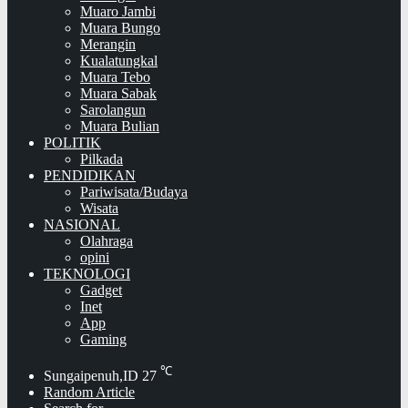
Muaro Jambi
Muara Bungo
Merangin
Kualatungkal
Muara Tebo
Muara Sabak
Sarolangun
Muara Bulian
POLITIK
Pilkada
PENDIDIKAN
Pariwisata/Budaya
Wisata
NASIONAL
Olahraga
opini
TEKNOLOGI
Gadget
Inet
App
Gaming
℃
Sungaipenuh,ID
27
Random Article