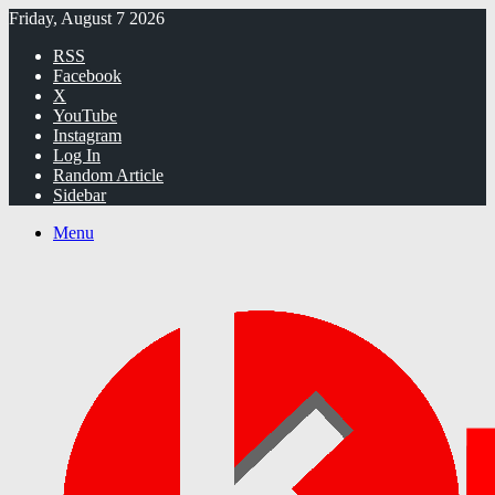
Friday, August 7 2026
RSS
Facebook
X
YouTube
Instagram
Log In
Random Article
Sidebar
Menu