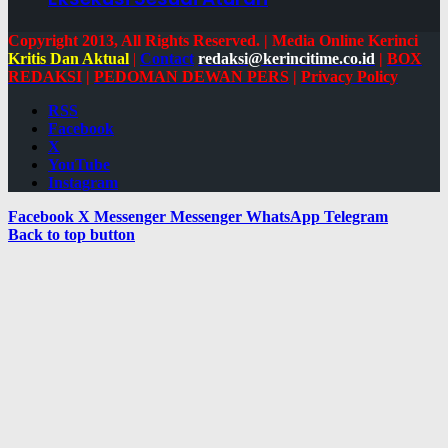
Copyright 2013, All Rights Reserved. | Media Online Kerinci
Kritis Dan Aktual
|
Contact
redaksi@kerincitime.co.id
|
BOX
REDAKSI
|
PEDOMAN DEWAN PERS
|
Privacy Policy
RSS
Facebook
X
YouTube
Instagram
Facebook
X
Messenger
Messenger
WhatsApp
Telegram
Back to top button