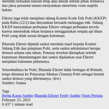
memiliki kekuatan hukum tetap atau inkrah setelah pihak terdakwa
dan jaksa penuntut umum menyatakan menerima vonis majelis
hakim.
Eliezer juga telah menjalani sidang Komisi Kode Etik Polri (KKEP)
pada Rabu (22/2) dan dinyatakan bersalah melanggar etik. Sidang
KKEP menyatakan perbuatan Eliezer sebagai perbuatan tercela
karena menembak rekan kerjanya menggunakan senjata api dinas
Polri yang tidak sesuai dengan ketentuan.
Bharada Eliezer dijatuhi sanksi meminta maaf kepada Komisi
Sidang Etik dan pimpinan Polri, serta sanksi administrasi berupa
demosi selama satu tahun. Putusan tersebut ditetapkan setelah
keputusan ditandatangani dan sanksi dijalankan usai Eliezer
menjalani hukuman pidananya.
Sekembalinya ke Polri, Bharada Eliezer tidak bertugas di Brimob,
tetapi dimutasi ke Pelayanan Markas (Yanma) Polri sebagai bentuk
sanksi demosi yang diterimanya. (Irw)
Sumber: Antara
Tags
Berita Kasus Sambo
Bharada Eliezer
Ferdy Sambo
Vonis Penjara
February 23, 2023
0
437
1 minute read