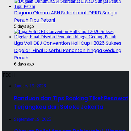
Dugaan Oknum ASN Sekretariat DPRD Sungai
Penuh Tipu Petani
5 days ago
Liga Voli DEJ Convention Hall Cup I 2026 Sukses
Digelar, Final Diserbu Penonton hingga Gedung
Penuh
6 days ago
TECH
January 19, 2026
Panduan dan Tips Booking Tiket Pesawat
Terjangkau dari Solo ke Jakarta
September 19, 2025