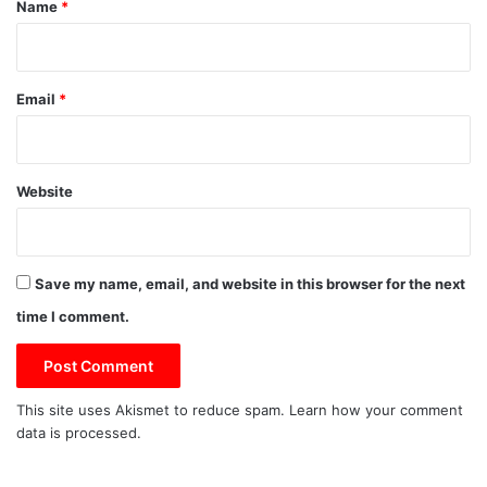
*
Name
*
Email
*
Website
Save my name, email, and website in this browser for the next
time I comment.
This site uses Akismet to reduce spam.
Learn how your comment
data is processed.