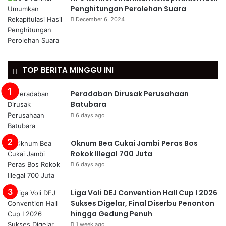
Penghitungan Perolehan Suara
December 6, 2024
TOP BERITA MINGGU INI
Peradaban Dirusak Perusahaan
Batubara
6 days ago
Oknum Bea Cukai Jambi Peras Bos
Rokok Illegal 700 Juta
6 days ago
Liga Voli DEJ Convention Hall Cup I 2026
Sukses Digelar, Final Diserbu Penonton
hingga Gedung Penuh
1 week ago