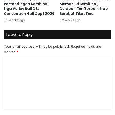
Pertandingan Semifinal
Memasuki Semifinal,
Liga Volley Ball DEJ
Delapan Tim Terbaik Siap
Convention Hall Cup I 2026
Berebut Tiket Final
2 weeks ago
2 weeks ago
Leave a Reply
Your email address will not be published.
Required fields are
marked
*
C
o
m
m
e
n
t