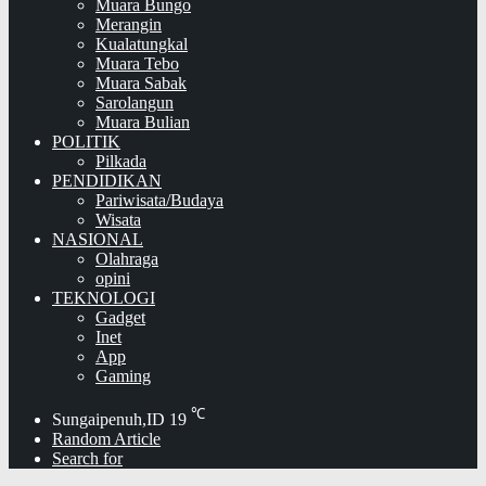
Muara Bungo
Merangin
Kualatungkal
Muara Tebo
Muara Sabak
Sarolangun
Muara Bulian
POLITIK
Pilkada
PENDIDIKAN
Pariwisata/Budaya
Wisata
NASIONAL
Olahraga
opini
TEKNOLOGI
Gadget
Inet
App
Gaming
℃
Sungaipenuh,ID
19
Random Article
Search for