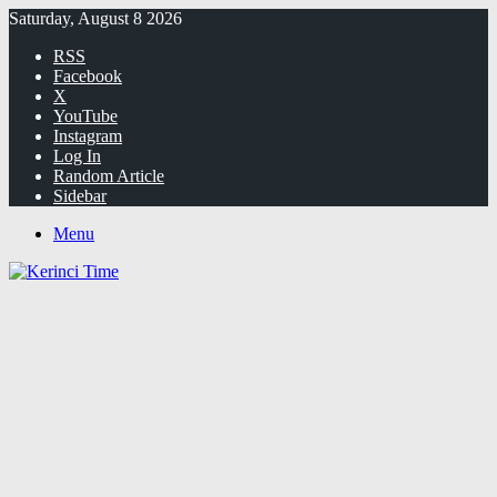
Saturday, August 8 2026
RSS
Facebook
X
YouTube
Instagram
Log In
Random Article
Sidebar
Menu