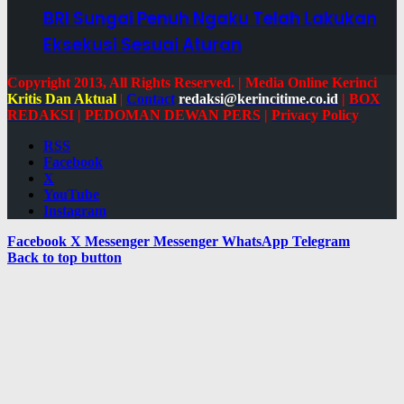
BRI Sungai Penuh Ngaku Telah Lakukan
Eksekusi Sesuai Aturan
Copyright 2013, All Rights Reserved. | Media Online Kerinci
Kritis Dan Aktual
|
Contact
redaksi@kerincitime.co.id
|
BOX
REDAKSI
|
PEDOMAN DEWAN PERS
|
Privacy Policy
RSS
Facebook
X
YouTube
Instagram
Facebook
X
Messenger
Messenger
WhatsApp
Telegram
Back to top button