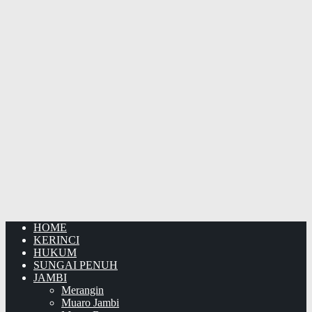
HOME
KERINCI
HUKUM
SUNGAI PENUH
JAMBI
Merangin
Muaro Jambi