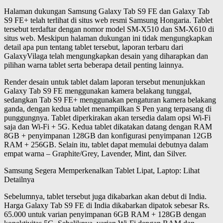
Halaman dukungan Samsung Galaxy Tab S9 FE dan Galaxy Tab
S9 FE+ telah terlihat di situs web resmi Samsung Hongaria. Tablet
tersebut terdaftar dengan nomor model SM-X510 dan SM-X610 di
situs web. Meskipun halaman dukungan ini tidak mengungkapkan
detail apa pun tentang tablet tersebut, laporan terbaru dari
GalaxyVilaga telah mengungkapkan desain yang diharapkan dan
pilihan warna tablet serta beberapa detail penting lainnya.
Render desain untuk tablet dalam laporan tersebut menunjukkan
Galaxy Tab S9 FE menggunakan kamera belakang tunggal,
sedangkan Tab S9 FE+ menggunakan pengaturan kamera belakang
ganda, dengan kedua tablet menampilkan S Pen yang terpasang di
punggungnya. Tablet diperkirakan akan tersedia dalam opsi Wi-Fi
saja dan Wi-Fi + 5G. Kedua tablet dikatakan datang dengan RAM
8GB + penyimpanan 128GB dan konfigurasi penyimpanan 12GB
RAM + 256GB. Selain itu, tablet dapat memulai debutnya dalam
empat warna – Graphite/Grey, Lavender, Mint, dan Silver.
Samsung Segera Memperkenalkan Tablet Lipat, Laptop: Lihat
Detailnya
Sebelumnya, tablet tersebut juga dikabarkan akan debut di India.
Harga Galaxy Tab S9 FE di India dikabarkan dipatok sebesar Rs.
65.000 untuk varian penyimpanan 6GB RAM + 128GB dengan