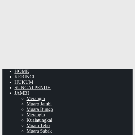
HOME
KERINCI
HUKUM
SUNGAI PENUH
JAMBI
Merangin
Muaro Jambi
Muara Bungo
Merangin
Kualatungkal
Muara Tebo
Muara Sabak