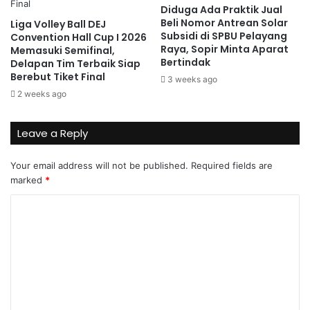
Diduga Ada Praktik Jual
Beli Nomor Antrean Solar
Liga Volley Ball DEJ
Subsidi di SPBU Pelayang
Convention Hall Cup I 2026
Raya, Sopir Minta Aparat
Memasuki Semifinal,
Bertindak
Delapan Tim Terbaik Siap
Berebut Tiket Final
3 weeks ago
2 weeks ago
Leave a Reply
Your email address will not be published.
Required fields are
marked
*
C
o
m
m
e
n