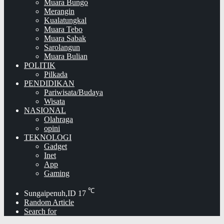
Muara Bungo
Merangin
Kualatungkal
Muara Tebo
Muara Sabak
Sarolangun
Muara Bulian
POLITIK
Pilkada
PENDIDIKAN
Pariwisata/Budaya
Wisata
NASIONAL
Olahraga
opini
TEKNOLOGI
Gadget
Inet
App
Gaming
℃
Sungaipenuh,ID
17
Random Article
Search for