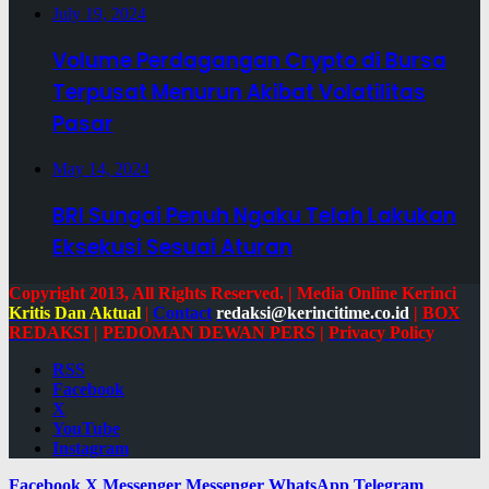
July 19, 2024
Volume Perdagangan Crypto di Bursa
Terpusat Menurun Akibat Volatilitas
Pasar
May 14, 2024
BRI Sungai Penuh Ngaku Telah Lakukan
Eksekusi Sesuai Aturan
Copyright 2013, All Rights Reserved. | Media Online Kerinci
Kritis Dan Aktual
|
Contact
redaksi@kerincitime.co.id
|
BOX
REDAKSI
|
PEDOMAN DEWAN PERS
|
Privacy Policy
RSS
Facebook
X
YouTube
Instagram
Facebook
X
Messenger
Messenger
WhatsApp
Telegram