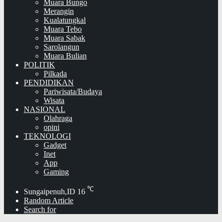
Muara Bungo
Merangin
Kualatungkal
Muara Tebo
Muara Sabak
Sarolangun
Muara Bulian
POLITIK
Pilkada
PENDIDIKAN
Pariwisata/Budaya
Wisata
NASIONAL
Olahraga
opini
TEKNOLOGI
Gadget
Inet
App
Gaming
℃
Sungaipenuh,ID
16
Random Article
Search for