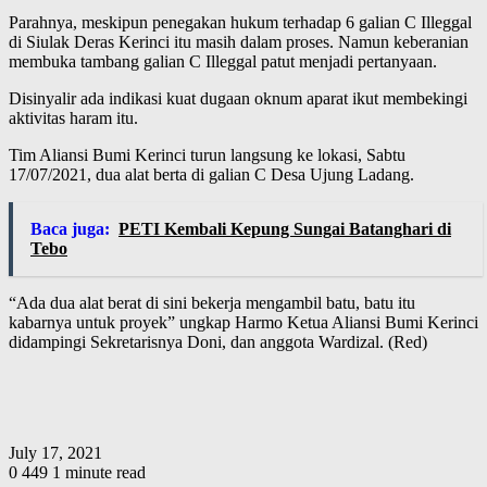
Parahnya, meskipun penegakan hukum terhadap 6 galian C Illeggal
di Siulak Deras Kerinci itu masih dalam proses. Namun keberanian
membuka tambang galian C Illeggal patut menjadi pertanyaan.
Disinyalir ada indikasi kuat dugaan oknum aparat ikut membekingi
aktivitas haram itu.
Tim Aliansi Bumi Kerinci turun langsung ke lokasi, Sabtu
17/07/2021, dua alat berta di galian C Desa Ujung Ladang.
Baca juga:
PETI Kembali Kepung Sungai Batanghari di
Tebo
“Ada dua alat berat di sini bekerja mengambil batu, batu itu
kabarnya untuk proyek” ungkap Harmo Ketua Aliansi Bumi Kerinci
didampingi Sekretarisnya Doni, dan anggota Wardizal. (Red)
July 17, 2021
0
449
1 minute read