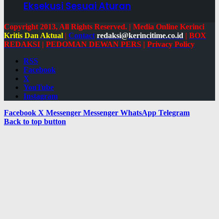
Eksekusi Sesuai Aturan
Copyright 2013, All Rights Reserved. | Media Online Kerinci
Kritis Dan Aktual
|
Contact
redaksi@kerincitime.co.id
|
BOX
REDAKSI
|
PEDOMAN DEWAN PERS
|
Privacy Policy
RSS
Facebook
X
YouTube
Instagram
Facebook
X
Messenger
Messenger
WhatsApp
Telegram
Back to top button