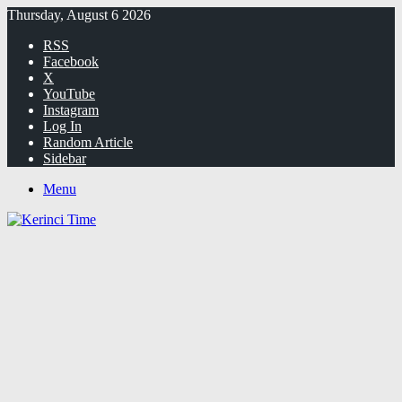
Thursday, August 6 2026
RSS
Facebook
X
YouTube
Instagram
Log In
Random Article
Sidebar
Menu