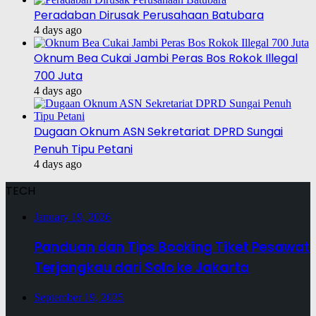
Peradaban Dirusak Perusahaan Batubara
4 days ago
Oknum Bea Cukai Jambi Peras Bos Rokok Illegal
700 Juta
4 days ago
Dugaan Oknum ASN Sekretariat DPRD Sungai
Penuh Tipu Petani
4 days ago
TECH
January 19, 2026
Panduan dan Tips Booking Tiket Pesawat
Terjangkau dari Solo ke Jakarta
September 19, 2025