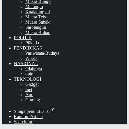
Muara Bungo
Merangin
Kualatungkal
Muara Tebo
Muara Sabak
Sarolangun
Muara Bulian
POLITIK
Pilkada
PENDIDIKAN
Pariwisata/Budaya
Wisata
NASIONAL
Olahraga
opini
TEKNOLOGI
Gadget
Inet
App
Gaming
℃
Sungaipenuh,ID
16
Random Article
Search for