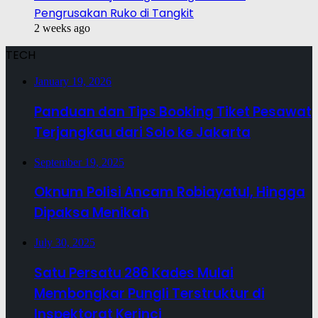
Pengrusakan Ruko di Tangkit
2 weeks ago
TECH
January 19, 2026
Panduan dan Tips Booking Tiket Pesawat
Terjangkau dari Solo ke Jakarta
September 19, 2025
Oknum Polisi Ancam Robiayatul, Hingga
Dipaksa Menikah
July 30, 2025
Satu Persatu 286 Kades Mulai
Membongkar Pungli Terstruktur di
Inspektorat Kerinci