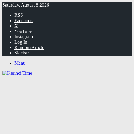
Saturday, August 8 2026
RSS
Facebook
X
YouTube
Instagram
Log In
Random Article
Sidebar
Menu