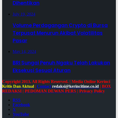
Dihentikan
July 19, 2024
Volume Perdagangan Crypto di Bursa
Terpusat Menurun Akibat Volatilitas
Pasar
May 14, 2024
BRI Sungai Penuh Ngaku Telah Lakukan
Eksekusi Sesuai Aturan
Copyright 2013, All Rights Reserved. | Media Online Kerinci
Kritis Dan Aktual
|
Contact
redaksi@kerincitime.co.id
|
BOX
REDAKSI
|
PEDOMAN DEWAN PERS
|
Privacy Policy
RSS
Facebook
X
YouTube