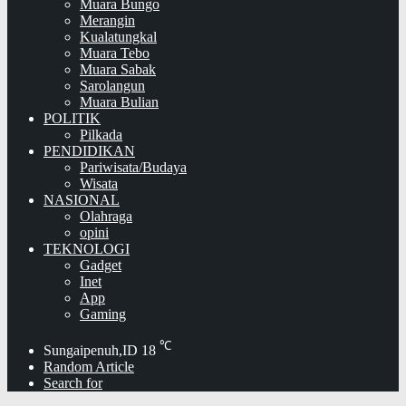
Muara Bungo
Merangin
Kualatungkal
Muara Tebo
Muara Sabak
Sarolangun
Muara Bulian
POLITIK
Pilkada
PENDIDIKAN
Pariwisata/Budaya
Wisata
NASIONAL
Olahraga
opini
TEKNOLOGI
Gadget
Inet
App
Gaming
℃
Sungaipenuh,ID
18
Random Article
Search for