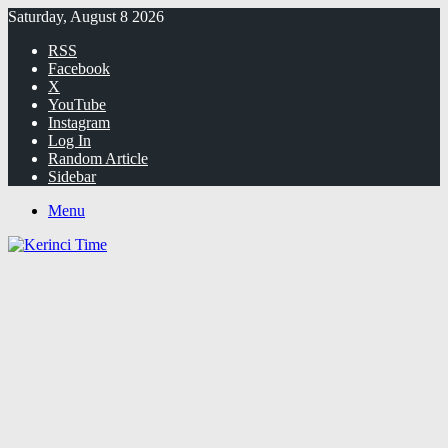
Saturday, August 8 2026
RSS
Facebook
X
YouTube
Instagram
Log In
Random Article
Sidebar
Menu