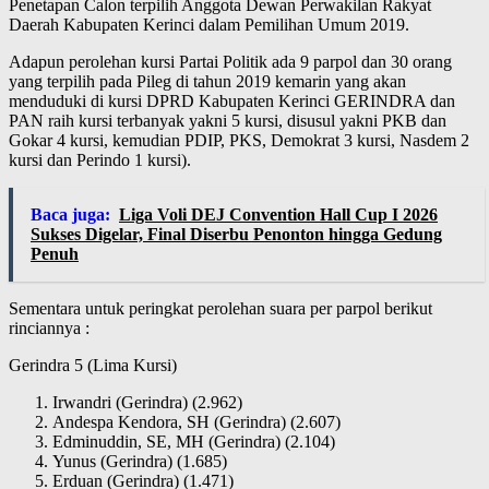
Penetapan Calon terpilih Anggota Dewan Perwakilan Rakyat
Daerah Kabupaten Kerinci dalam Pemilihan Umum 2019.
Adapun perolehan kursi Partai Politik ada 9 parpol dan 30 orang
yang terpilih pada Pileg di tahun 2019 kemarin yang akan
menduduki di kursi DPRD Kabupaten Kerinci GERINDRA dan
PAN raih kursi terbanyak yakni 5 kursi, disusul yakni PKB dan
Gokar 4 kursi, kemudian PDIP, PKS, Demokrat 3 kursi, Nasdem 2
kursi dan Perindo 1 kursi).
Baca juga:
Liga Voli DEJ Convention Hall Cup I 2026
Sukses Digelar, Final Diserbu Penonton hingga Gedung
Penuh
Sementara untuk peringkat perolehan suara per parpol berikut
rinciannya :
Gerindra 5 (Lima Kursi)
Irwandri (Gerindra) (2.962)
Andespa Kendora, SH (Gerindra) (2.607)
Edminuddin, SE, MH (Gerindra) (2.104)
Yunus (Gerindra) (1.685)
Erduan (Gerindra) (1.471)