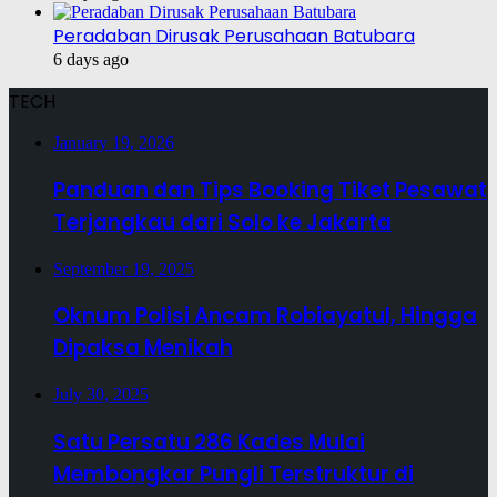
Peradaban Dirusak Perusahaan Batubara
6 days ago
TECH
January 19, 2026
Panduan dan Tips Booking Tiket Pesawat
Terjangkau dari Solo ke Jakarta
September 19, 2025
Oknum Polisi Ancam Robiayatul, Hingga
Dipaksa Menikah
July 30, 2025
Satu Persatu 286 Kades Mulai
Membongkar Pungli Terstruktur di