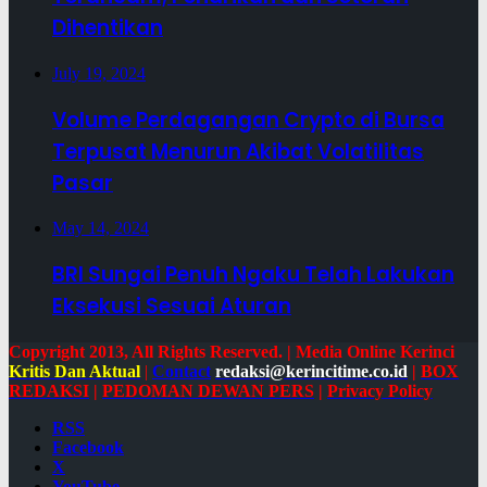
Dihentikan
July 19, 2024
Volume Perdagangan Crypto di Bursa
Terpusat Menurun Akibat Volatilitas
Pasar
May 14, 2024
BRI Sungai Penuh Ngaku Telah Lakukan
Eksekusi Sesuai Aturan
Copyright 2013, All Rights Reserved. | Media Online Kerinci
Kritis Dan Aktual
|
Contact
redaksi@kerincitime.co.id
|
BOX
REDAKSI
|
PEDOMAN DEWAN PERS
|
Privacy Policy
RSS
Facebook
X
YouTube