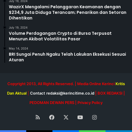
July 19, 2024
WazirX Mengalami Pelanggaran Keamanan dengan
$234,9 Juta Diduga Terancam; Penarikan dan Setoran
Dihentikan
July 19, 2024
Volume Perdagangan Crypto di Bursa Terpusat
Menurun Akibat Volatilitas Pasar
May 14, 2024
BRI Sungai Penuh Ngaku Telah Lakukan Eksekusi Sesuai
Aturan
Copyright 2013, All Rights Reserved. | Media Online Kerinci
Kritis
Dan Aktual
|
Contact
redaksi@kerincitime.co.id
|
BOX REDAKSI
|
PEDOMAN DEWAN PERS
|
Privacy Policy
RSS
Facebook
X
YouTube
Instagram