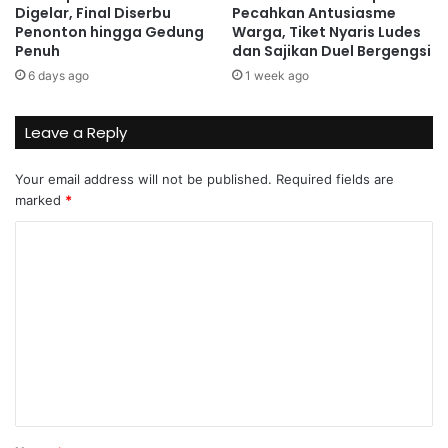
Digelar, Final Diserbu
Pecahkan Antusiasme
Penonton hingga Gedung
Warga, Tiket Nyaris Ludes
Penuh
dan Sajikan Duel Bergengsi
6 days ago
1 week ago
Leave a Reply
Your email address will not be published.
Required fields are
marked
*
C
o
m
m
e
n
t
*