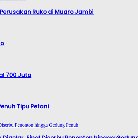
Perusakan Ruko di Muaro Jambi
bo
al 700 Juta
enuh Tipu Petani
es Digelar, Final Diserbu Penonton hingga Gedun