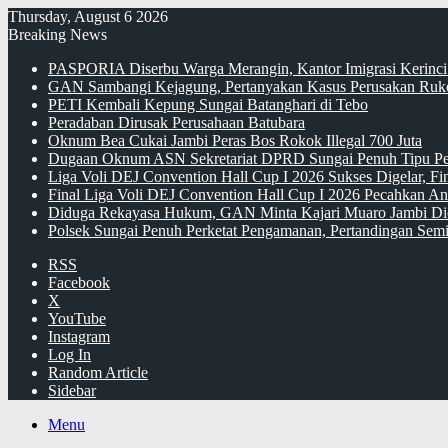
Thursday, August 6 2026
Breaking News
PASPORIA Diserbu Warga Merangin, Kantor Imigrasi Kerinci
GAN Sambangi Kejagung, Pertanyakan Kasus Perusakan Ruko
PETI Kembali Kepung Sungai Batanghari di Tebo
Peradaban Dirusak Perusahaan Batubara
Oknum Bea Cukai Jambi Peras Bos Rokok Illegal 700 Juta
Dugaan Oknum ASN Sekretariat DPRD Sungai Penuh Tipu Pe
Liga Voli DEJ Convention Hall Cup I 2026 Sukses Digelar, F
Final Liga Voli DEJ Convention Hall Cup I 2026 Pecahkan An
Diduga Rekayasa Hukum, GAN Minta Kajari Muaro Jambi Di
Polsek Sungai Penuh Perketat Pengamanan, Pertandingan Semi
RSS
Facebook
X
YouTube
Instagram
Log In
Random Article
Sidebar
Menu