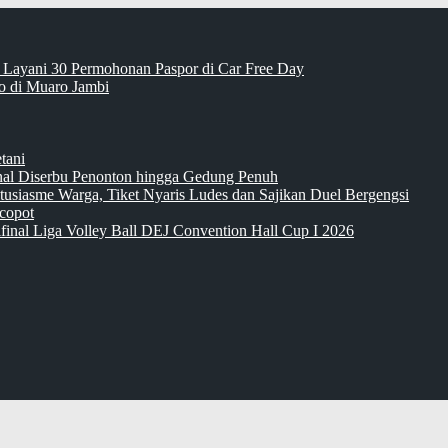
 Layani 30 Permohonan Paspor di Car Free Day
 di Muaro Jambi
tani
inal Diserbu Penonton hingga Gedung Penuh
tusiasme Warga, Tiket Nyaris Ludes dan Sajikan Duel Bergengsi
copot
final Liga Volley Ball DEJ Convention Hall Cup I 2026