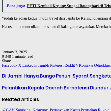
Baca juga:
PETI Kembali Kepung Sungai Batanghari di Teb
“sudah kejadian kedua, mobil travel dari Jambi ke Kerinci dilempari
Kasus ini memunculkan keresahan di kalangan masyarakat. Mereka berha
January 3, 2025
0
348
1 minute read
Share
Facebook
X
LinkedIn
Tumblr
Pinterest
Reddit
VKontakte
Odnoklass
Di Jambi Hanya Bungo Penuhi Syarat Sengketa
Pelantikan Kepala Daerah Berpotensi Diundur 
Related Articles