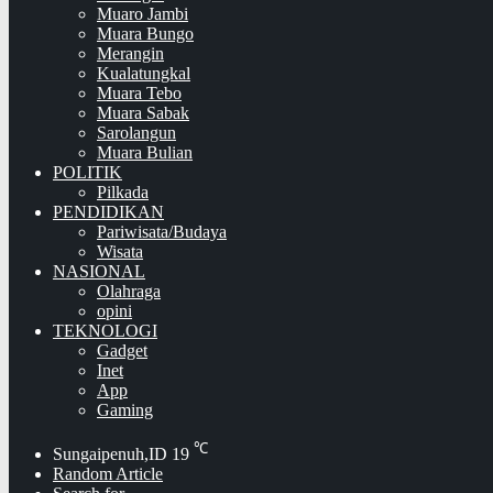
Muaro Jambi
Muara Bungo
Merangin
Kualatungkal
Muara Tebo
Muara Sabak
Sarolangun
Muara Bulian
POLITIK
Pilkada
PENDIDIKAN
Pariwisata/Budaya
Wisata
NASIONAL
Olahraga
opini
TEKNOLOGI
Gadget
Inet
App
Gaming
℃
Sungaipenuh,ID
19
Random Article