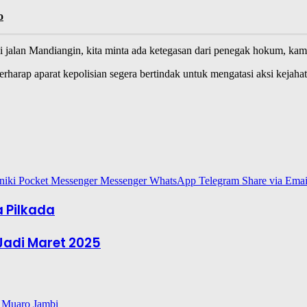
o
 di jalan Mandiangin, kita minta ada ketegasan dari penegak hokum, k
rap aparat kepolisian segera bertindak untuk mengatasi aksi kejahatan
niki
Pocket
Messenger
Messenger
WhatsApp
Telegram
Share via Emai
 Pilkada
Jadi Maret 2025