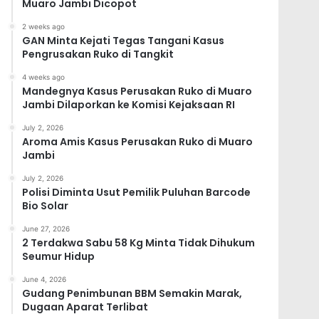
Muaro Jambi Dicopot
2 weeks ago
GAN Minta Kejati Tegas Tangani Kasus
Pengrusakan Ruko di Tangkit
4 weeks ago
Mandegnya Kasus Perusakan Ruko di Muaro
Jambi Dilaporkan ke Komisi Kejaksaan RI
July 2, 2026
Aroma Amis Kasus Perusakan Ruko di Muaro
Jambi
July 2, 2026
Polisi Diminta Usut Pemilik Puluhan Barcode
Bio Solar
June 27, 2026
2 Terdakwa Sabu 58 Kg Minta Tidak Dihukum
Seumur Hidup
June 4, 2026
Gudang Penimbunan BBM Semakin Marak,
Dugaan Aparat Terlibat