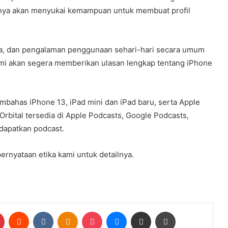
rnya akan menyukai kemampuan untuk membuat profil
era, dan pengalaman penggunaan sehari-hari secara umum
mi akan segera memberikan ulasan lengkap tentang iPhone
embahas iPhone 13, iPad mini dan iPad baru, serta Apple
 Orbital tersedia di Apple Podcasts, Google Podcasts,
dapatkan podcast.
 pernyataan etika kami untuk detailnya.
Pinterest
Reddit
VKontakte
Odnoklassniki
Pocket
Messenger
Share via Email
Print