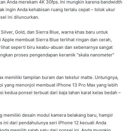
kan Anda merekam 4K 30fps. Ini mungkin karena bandwidth
ak ingin Anda kehabisan ruang terlalu cepat – tolok ukur
l ini diluncurkan.
 Silver, Gold, dan Sierra Blue, warna khas baru untuk
 Apple membuat Sierra Blue terlihat ringan dan cerah,
terlihat seperti biru keabu-abuan dan sebenarnya sangat
angkan proses pengendapan keramik “skala nanometer”
x memiliki tampilan buram dan tekstur matte. Untungnya,
 tepi yang menonjol membuat iPhone 13 Pro Max yang lebih
si kedua ponsel terbuat dari baja tahan karat kelas bedah –
g memiliki desain modul kamera belakang baru, hampir
 ini dari pendahulunya seri iPhone 12 kecuali Anda
Anda memilih salah satu dari ponsel ini, Anda mungkin