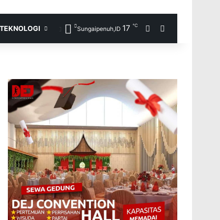
℃
17
Random Article
Search for
TEKNOLOGI
Sungaipenuh,ID