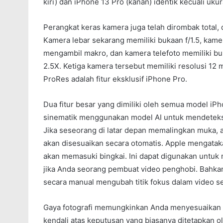
kiri) dan iPhone 13 Pro (kanan) identik kecuali ukur
Perangkat keras kamera juga telah dirombak total
Kamera lebar sekarang memiliki bukaan f/1.5, kame
mengambil makro, dan kamera telefoto memiliki buk
2.5X. Ketiga kamera tersebut memiliki resolusi 1
ProRes adalah fitur eksklusif iPhone Pro.
Dua fitur besar yang dimiliki oleh semua model iP
sinematik menggunakan model AI untuk mendeteksi
Jika seseorang di latar depan memalingkan muka, a
akan disesuaikan secara otomatis. Apple mengatak
akan memasuki bingkai. Ini dapat digunakan untuk
jika Anda seorang pembuat video penghobi. Bahka
secara manual mengubah titik fokus dalam video se
Gaya fotografi memungkinkan Anda menyesuaikan
kendali atas keputusan yang biasanya ditetapkan 