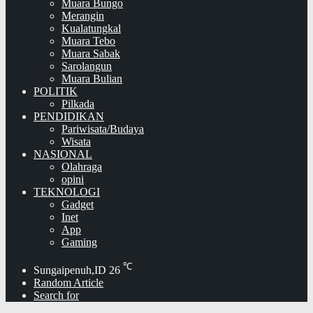
Muara Bungo
Merangin
Kualatungkal
Muara Tebo
Muara Sabak
Sarolangun
Muara Bulian
POLITIK
Pilkada
PENDIDIKAN
Pariwisata/Budaya
Wisata
NASIONAL
Olahraga
opini
TEKNOLOGI
Gadget
Inet
App
Gaming
℃
Sungaipenuh,ID
26
Random Article
Search for