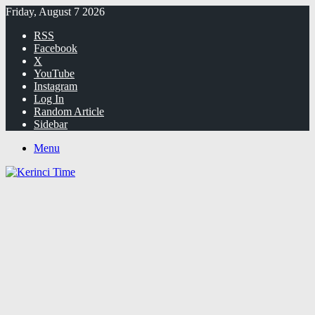
Friday, August 7 2026
RSS
Facebook
X
YouTube
Instagram
Log In
Random Article
Sidebar
Menu