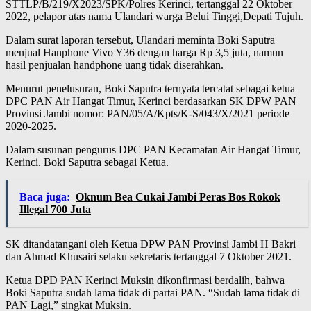
STTLP/B/219/X2023/SPK/Polres Kerinci, tertanggal 22 Oktober
2022, pelapor atas nama Ulandari warga Belui Tinggi,Depati Tujuh.
Dalam surat laporan tersebut, Ulandari meminta Boki Saputra
menjual Hanphone Vivo Y36 dengan harga Rp 3,5 juta, namun
hasil penjualan handphone uang tidak diserahkan.
Menurut penelusuran, Boki Saputra ternyata tercatat sebagai ketua
DPC PAN Air Hangat Timur, Kerinci berdasarkan SK DPW PAN
Provinsi Jambi nomor: PAN/05/A/Kpts/K-S/043/X/2021 periode
2020-2025.
Dalam susunan pengurus DPC PAN Kecamatan Air Hangat Timur,
Kerinci. Boki Saputra sebagai Ketua.
Baca juga:
Oknum Bea Cukai Jambi Peras Bos Rokok
Illegal 700 Juta
SK ditandatangani oleh Ketua DPW PAN Provinsi Jambi H Bakri
dan Ahmad Khusairi selaku sekretaris tertanggal 7 Oktober 2021.
Ketua DPD PAN Kerinci Muksin dikonfirmasi berdalih, bahwa
Boki Saputra sudah lama tidak di partai PAN. “Sudah lama tidak di
PAN Lagi,” singkat Muksin.