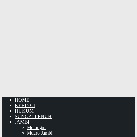
HOME
KERINCI
HUKUM
SUNGAI PENUH
JAMBI
Merangin
Muaro Jambi