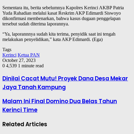
Sementara itu, berita sebelumnya Kapolres Kerinci AKBP Patria
Yuda Rahadian melalui kasat Reskrim AKP Edimardi Siswoyo
dikonfirmasi membenarkan, bahwa kasus dugaan penggelapan
tersebut sudah diterima laporannya.
“Ya, laporannnya sudah kita terima, penyidik saat ini tengah
melakukan penyelidikan,” kata AKP Edimardi. (Ega)
Tags
Kerinci
Ketua PAN
October 27, 2023
0
4,539
1 minute read
Dinilai Cacat Mutu! Proyek Dana Desa Mekar
Jaya Tanah Kampung
Malam Ini Final Domino Dua Belas Tahun
Kerinci Time
Related Articles