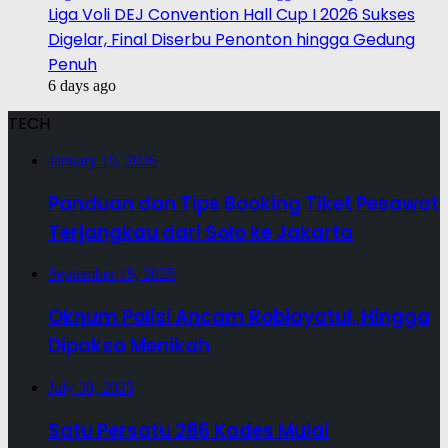
Liga Voli DEJ Convention Hall Cup I 2026 Sukses
Digelar, Final Diserbu Penonton hingga Gedung
Penuh
6 days ago
TECH
January 19, 2026
Panduan dan Tips Booking Tiket Pesawat
Terjangkau dari Solo ke Jakarta
September 19, 2025
Oknum Polisi Ancam Robiayatul, Hingga
Dipaksa Menikah
July 30, 2025
Satu Persatu 286 Kades Mulai