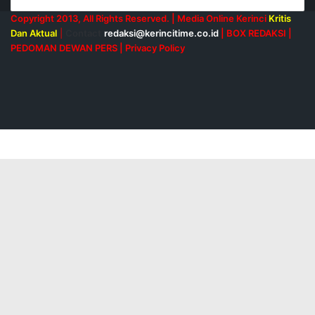
Copyright 2013, All Rights Reserved. | Media Online Kerinci
Kritis
Dan Aktual
|
Contact
redaksi@kerincitime.co.id
|
BOX REDAKSI
|
PEDOMAN DEWAN PERS
|
Privacy Policy
RSS
Facebook
X
YouTube
Instagram
Facebook
X
Messenger
Messenger
WhatsApp
Telegram
Back
to
top
button