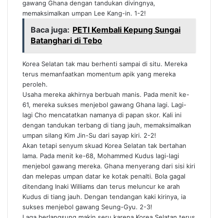
gawang Ghana dengan tandukan divingnya,
memaksimalkan umpan Lee Kang-in. 1-2!
Baca juga:
PETI Kembali Kepung Sungai
Batanghari di Tebo
Korea Selatan tak mau berhenti sampai di situ. Mereka
terus memanfaatkan momentum apik yang mereka
peroleh.
Usaha mereka akhirnya berbuah manis. Pada menit ke-
61, mereka sukses menjebol gawang Ghana lagi. Lagi-
lagi Cho mencatatkan namanya di papan skor. Kali ini
dengan tandukan terbang di tiang jauh, memaksimalkan
umpan silang Kim Jin-Su dari sayap kiri. 2-2!
Akan tetapi senyum skuad Korea Selatan tak bertahan
lama. Pada menit ke-68, Mohammed Kudus lagi-lagi
menjebol gawang mereka. Ghana menyerang dari sisi kiri
dan melepas umpan datar ke kotak penalti. Bola gagal
ditendang Inaki Williams dan terus meluncur ke arah
Kudus di tiang jauh. Dengan tendangan kaki kirinya, ia
sukses menjebol gawang Seung-Gyu. 2-3!
Laga berlangsung makin seru karena Korea Selatan terus