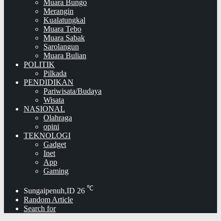
Muara Bungo
Merangin
Kualatungkal
Muara Tebo
Muara Sabak
Sarolangun
Muara Bulian
POLITIK
Pilkada
PENDIDIKAN
Pariwisata/Budaya
Wisata
NASIONAL
Olahraga
opini
TEKNOLOGI
Gadget
Inet
App
Gaming
℃
Sungaipenuh,ID
26
Random Article
Search for