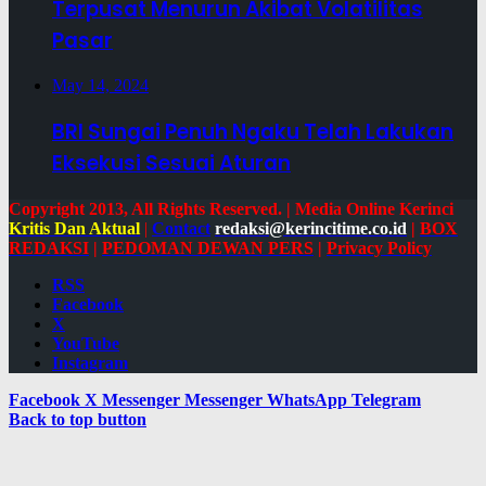
Terpusat Menurun Akibat Volatilitas
Pasar
May 14, 2024
BRI Sungai Penuh Ngaku Telah Lakukan
Eksekusi Sesuai Aturan
Copyright 2013, All Rights Reserved. | Media Online Kerinci
Kritis Dan Aktual
|
Contact
redaksi@kerincitime.co.id
|
BOX
REDAKSI
|
PEDOMAN DEWAN PERS
|
Privacy Policy
RSS
Facebook
X
YouTube
Instagram
Facebook
X
Messenger
Messenger
WhatsApp
Telegram
Back to top button