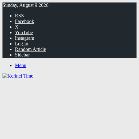
Sunday, August 9 2026
RSS
Facebook
X
YouTube
Instagram
Log In
Random Article
Sidebar
Menu