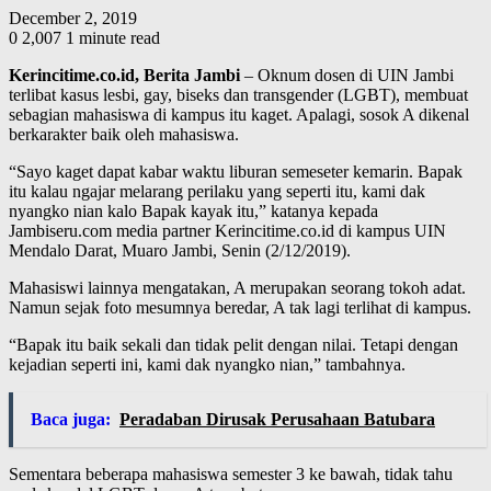
December 2, 2019
0
2,007
1 minute read
Kerincitime.co.id, Berita Jambi
– Oknum dosen di UIN Jambi
terlibat kasus lesbi, gay, biseks dan transgender (LGBT), membuat
sebagian mahasiswa di kampus itu kaget. Apalagi, sosok A dikenal
berkarakter baik oleh mahasiswa.
“Sayo kaget dapat kabar waktu liburan semeseter kemarin. Bapak
itu kalau ngajar melarang perilaku yang seperti itu, kami dak
nyangko nian kalo Bapak kayak itu,” katanya kepada
Jambiseru.com media partner Kerincitime.co.id di kampus UIN
Mendalo Darat, Muaro Jambi, Senin (2/12/2019).
Mahasiswi lainnya mengatakan, A merupakan seorang tokoh adat.
Namun sejak foto mesumnya beredar, A tak lagi terlihat di kampus.
“Bapak itu baik sekali dan tidak pelit dengan nilai. Tetapi dengan
kejadian seperti ini, kami dak nyangko nian,” tambahnya.
Baca juga:
Peradaban Dirusak Perusahaan Batubara
Sementara beberapa mahasiswa semester 3 ke bawah, tidak tahu