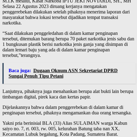
M.I.K melalui, Kasat Narkoba IPTU JEKI NOVIARDI, SH., MH
Selasa 22 Agustus 2023 diruang kerjanya mengatakan
penggerebekan dilakukan setelah pihaknya menerima laporan dari
masyarakat bahwa lokasi tersebut dijadikan tempat transaksi
narkotika.
“Saat dilakukan penggeledahan di dalam kamar penginapan
tersebut, ditemukan barang berupa 70 paket narkotika jenis sabu dan
1 bungkusan plastik berisi narkotika jenis ganja yang disimpan di
dalam lemari baju yang ada di dalam kamar penginapan
tersebut,”terangnya.
Baca juga:
Dugaan Oknum ASN Sekretariat DPRD
Sungai Penuh Tipu Petani
Lanjutnya, pihaknya juga menahankan berupa alat bukti lain berupa
timbangan digital, pirek kaca dan kertas papir.
Dijelaskannya bahwa dalam penggerebekan di dalam kamar di
penginapan tersebut, pihaknya mengamankan dua orang tersangka.
Yakni pria berinisial BLA (33) Alias SULAIMAN warga Kabun
saiyo no. 7, rt. 003, rw. 005, kelurahan Batung taba nan XX,
Kecamatan Lubuk begalung, Kota Padang, Sumatera Barat.