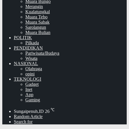
Muara Bungo
Merangin
Kualatungkal
Muara Tebo
Muara Sabak
Sarolangun
Muara Bulian
POLITIK
Pilkada
PENDIDIKAN
Pariwisata/Budaya
Wisata
NASIONAL
Olahraga
opini
TEKNOLOGI
Gadget
Inet
App
Gaming
℃
Sungaipenuh,ID
26
Random Article
Search for