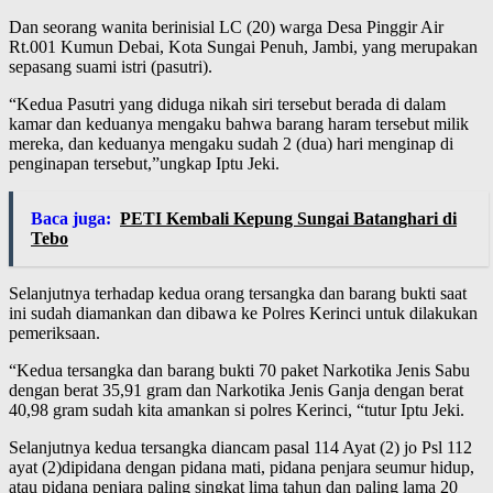
Dan seorang wanita berinisial LC (20) warga Desa Pinggir Air
Rt.001 Kumun Debai, Kota Sungai Penuh, Jambi, yang merupakan
sepasang suami istri (pasutri).
“Kedua Pasutri yang diduga nikah siri tersebut berada di dalam
kamar dan keduanya mengaku bahwa barang haram tersebut milik
mereka, dan keduanya mengaku sudah 2 (dua) hari menginap di
penginapan tersebut,”ungkap Iptu Jeki.
Baca juga:
PETI Kembali Kepung Sungai Batanghari di
Tebo
Selanjutnya terhadap kedua orang tersangka dan barang bukti saat
ini sudah diamankan dan dibawa ke Polres Kerinci untuk dilakukan
pemeriksaan.
“Kedua tersangka dan barang bukti 70 paket Narkotika Jenis Sabu
dengan berat 35,91 gram dan Narkotika Jenis Ganja dengan berat
40,98 gram sudah kita amankan si polres Kerinci, “tutur Iptu Jeki.
Selanjutnya kedua tersangka diancam pasal 114 Ayat (2) jo Psl 112
ayat (2)dipidana dengan pidana mati, pidana penjara seumur hidup,
atau pidana penjara paling singkat lima tahun dan paling lama 20