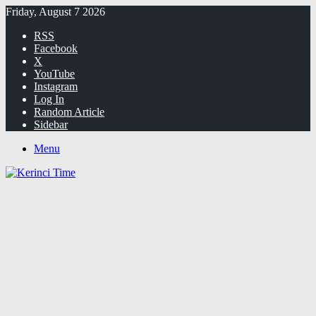
Friday, August 7 2026
RSS
Facebook
X
YouTube
Instagram
Log In
Random Article
Sidebar
Menu