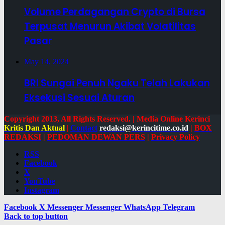
Volume Perdagangan Crypto di Bursa
Terpusat Menurun Akibat Volatilitas
Pasar
May 14, 2024
BRI Sungai Penuh Ngaku Telah Lakukan
Eksekusi Sesuai Aturan
Copyright 2013, All Rights Reserved. | Media Online Kerinci
Kritis Dan Aktual
|
Contact
redaksi@kerincitime.co.id
|
BOX
REDAKSI
|
PEDOMAN DEWAN PERS
|
Privacy Policy
RSS
Facebook
X
YouTube
Instagram
Facebook
X
Messenger
Messenger
WhatsApp
Telegram
Back to top button