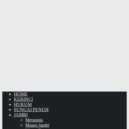
HOME
KERINCI
HUKUM
SUNGAI PENUH
JAMBI
Merangin
Muaro Jambi