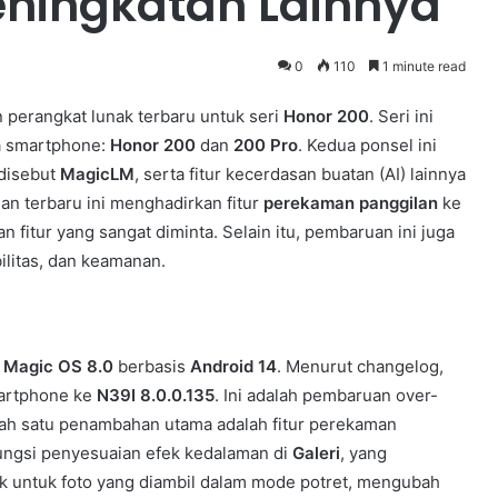
eningkatan Lainnya
0
110
1 minute read
erangkat lunak terbaru untuk seri
Honor 200
. Seri ini
ua smartphone:
Honor 200
dan
200 Pro
. Kedua ponsel ini
 disebut
MagicLM
, serta fitur kecerdasan buatan (AI) lainnya
an terbaru ini menghadirkan fitur
perekaman panggilan
ke
fitur yang sangat diminta. Selain itu, pembaruan ini juga
ilitas, dan keamanan.
i
Magic OS 8.0
berbasis
Android 14
. Menurut changelog,
martphone ke
N39I 8.0.0.135
. Ini adalah pembaruan over-
alah satu penambahan utama adalah fitur perekaman
fungsi penyesuaian efek kedalaman di
Galeri
, yang
untuk foto yang diambil dalam mode potret, mengubah