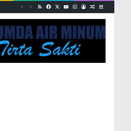
RSS
Facebook
X
YouTube
Instagram
Log In
Random Article
Sidebar
PASPORIA Diserbu Warga Merangin, Kantor Imigrasi Kerinci Layani 30 Permohonan Paspor di Car Free Day