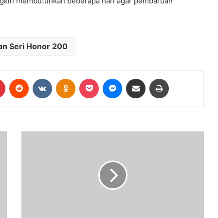
ungkin membutuhkan beberapa hari agar pembaruan
n Seri Honor 200
Pinterest
Reddit
VKontakte
Odnoklassniki
Pocket
Messenger
Share via Email
Print