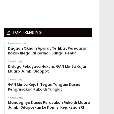
TOP TRENDING
8 seconds ago
Dugaan Oknum Aparat Terlibat Peredaran
Rokok Illegal di Kerinci-Sungai Penuh
2 weeks ago
Diduga Rekayasa Hukum, GAN Minta Kajari
Muaro Jambi Dicopot
2 weeks ago
GAN Minta Kejati Tegas Tangani Kasus
Pengrusakan Ruko di Tangkit
4 weeks ago
Mandegnya Kasus Perusakan Ruko di Muaro
Jambi Dilaporkan ke Komisi Kejaksaan RI