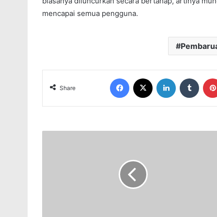
biasanya diluncurkan secara bertahap, artinya m
mencapai semua pengguna.
Pembarua
Facebook
X
LinkedIn
Tumblr
Share