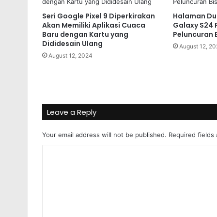
Seri Google Pixel 9 Diperkirakan
Halaman Du
Akan Memiliki Aplikasi Cuaca
Galaxy S24 F
Baru dengan Kartu yang
Peluncuran 
Dididesain Ulang
August 12, 2
August 12, 2024
Leave a Reply
Your email address will not be published.
Required fields
C
o
m
m
e