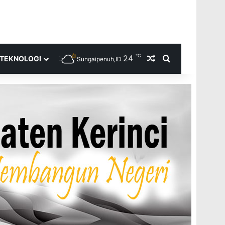
℃
24
Random Article
Search for
TEKNOLOGI
Sungaipenuh,ID