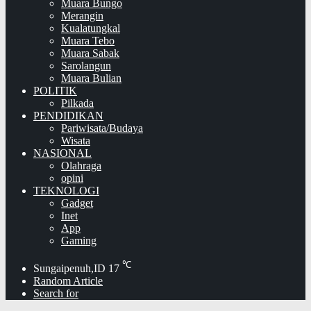
Muara Bungo
Merangin
Kualatungkal
Muara Tebo
Muara Sabak
Sarolangun
Muara Bulian
POLITIK
Pilkada
PENDIDIKAN
Pariwisata/Budaya
Wisata
NASIONAL
Olahraga
opini
TEKNOLOGI
Gadget
Inet
App
Gaming
℃
Sungaipenuh,ID
17
Random Article
Search for