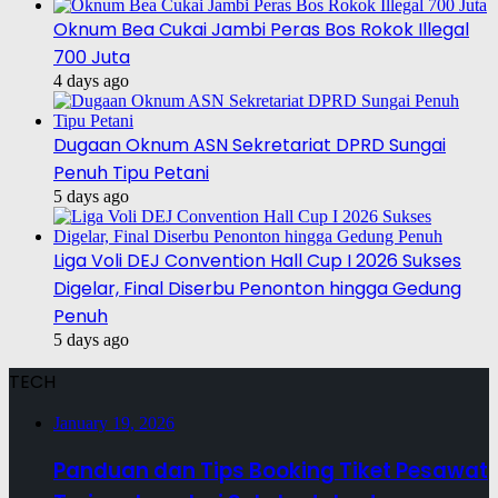
Oknum Bea Cukai Jambi Peras Bos Rokok Illegal
700 Juta
4 days ago
Dugaan Oknum ASN Sekretariat DPRD Sungai
Penuh Tipu Petani
5 days ago
Liga Voli DEJ Convention Hall Cup I 2026 Sukses
Digelar, Final Diserbu Penonton hingga Gedung
Penuh
5 days ago
TECH
January 19, 2026
Panduan dan Tips Booking Tiket Pesawat