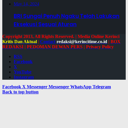
May 14, 2024
BRI Sungai Penuh Ngaku Telah Lakukan
Eksekusi Sesuai Aturan
Copyright 2013, All Rights Reserved. | Media Online Kerinci
Kritis Dan Aktual
|
Contact
redaksi@kerincitime.co.id
|
BOX
REDAKSI
|
PEDOMAN DEWAN PERS
|
Privacy Policy
RSS
Facebook
X
YouTube
Instagram
Facebook
X
Messenger
Messenger
WhatsApp
Telegram
Back to top button