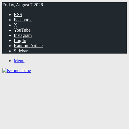
Friday, August 7 2026
RSS
Facebook
X
YouTube
Instagram
Log In
Random Article
Sidebar
Menu