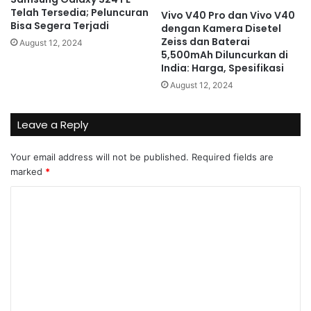
Telah Tersedia; Peluncuran
Vivo V40 Pro dan Vivo V40
Bisa Segera Terjadi
dengan Kamera Disetel
Zeiss dan Baterai
August 12, 2024
5,500mAh Diluncurkan di
India: Harga, Spesifikasi
August 12, 2024
Leave a Reply
Your email address will not be published.
Required fields are
marked
*
C
o
m
m
e
n