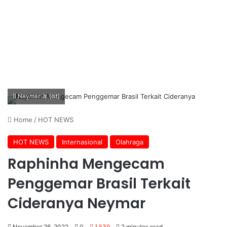
Neymar Jr. (Ist)
Home
/
HOT NEWS
HOT NEWS
Internasional
Olahraga
Raphinha Mengecam
Penggemar Brasil Terkait
Cideranya Neymar
November 26, 2022
0
1,539
2 minutes read