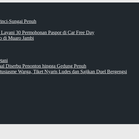
rinci-Sungai Penuh
 Layani 30 Permohonan Paspor di Car Free Day
 di Muaro Jambi
tani
inal Diserbu Penonton hingga Gedung Penuh
tusiasme Warga, Tiket Nyaris Ludes dan Sajikan Duel Bergengsi