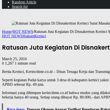
Random Article
Search for
Home
/
HOT NEWS
/
Ratusan Juta Kegiatan Di Disnakertran Kerinci 
HOT NEWS
Hukum
Kerinci
Ratusan Juta Kegiatan Di Disnakert
March 25, 2016
0
1,267
1 minute read
Berita Kerinci, Kerincitime.co.id – Dinas Tenaga Kerja dan Transmi
Seperti kegiatan Padat karya untuk 3 desa di kabupaten kerinci yak
APBD sebesar Rp. 49 juta.
Informasi yang dihimpun kerincitime.co.id bahwa modus yang dilakuk
bekerja hanya 40 orang. Setiap orang dibayar Rp. 80.000,- dari AP
Baca juga:
Dugaan Oknum Aparat Terlibat Peredaran Rokok 