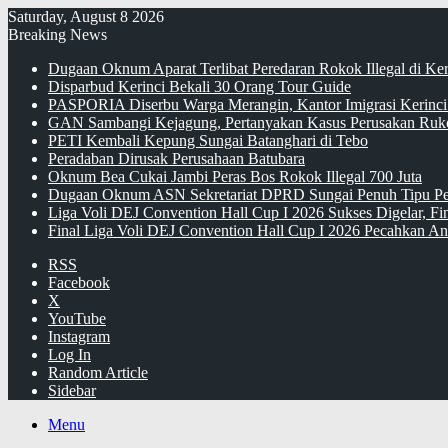
Saturday, August 8 2026
Breaking News
Dugaan Oknum Aparat Terlibat Peredaran Rokok Illegal di Ke
Disparbud Kerinci Bekali 30 Orang Tour Guide
PASPORIA Diserbu Warga Merangin, Kantor Imigrasi Kerinci
GAN Sambangi Kejagung, Pertanyakan Kasus Perusakan Ruko
PETI Kembali Kepung Sungai Batanghari di Tebo
Peradaban Dirusak Perusahaan Batubara
Oknum Bea Cukai Jambi Peras Bos Rokok Illegal 700 Juta
Dugaan Oknum ASN Sekretariat DPRD Sungai Penuh Tipu Pe
Liga Voli DEJ Convention Hall Cup I 2026 Sukses Digelar, F
Final Liga Voli DEJ Convention Hall Cup I 2026 Pecahkan An
RSS
Facebook
X
YouTube
Instagram
Log In
Random Article
Sidebar
Menu