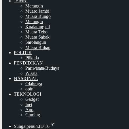
JAMBI
Merangin
Muaro Jambi
Muara Bungo
Merangin
Kualatungkal
Muara Tebo
Muara Sabak
Sarolangun
Muara Bulian
POLITIK
Pilkada
PENDIDIKAN
Pariwisata/Budaya
Wisata
NASIONAL
Olahraga
opini
TEKNOLOGI
Gadget
Inet
App
Gaming
℃
Sungaipenuh,ID
16