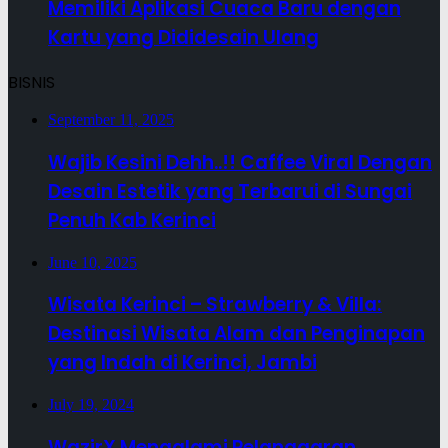
Memiliki Aplikasi Cuaca Baru dengan
Kartu yang Dididesain Ulang
BISNIS
September 11, 2025
Wajib Kesini Dehh..!! Caffee Viral Dengan
Desain Estetik yang Terbarui di Sungai
Penuh Kab Kerinci
June 10, 2025
Wisata Kerinci – Strawberry & Villa:
Destinasi Wisata Alam dan Penginapan
yang Indah di Kerinci, Jambi
July 19, 2024
WazirX Mengalami Pelanggaran