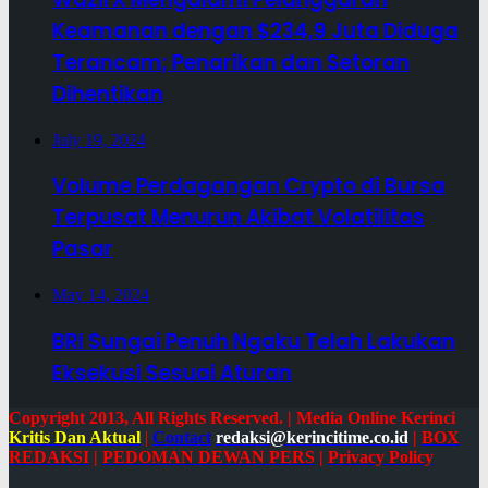
Keamanan dengan $234,9 Juta Diduga
Terancam; Penarikan dan Setoran
Dihentikan
July 19, 2024
Volume Perdagangan Crypto di Bursa
Terpusat Menurun Akibat Volatilitas
Pasar
May 14, 2024
BRI Sungai Penuh Ngaku Telah Lakukan
Eksekusi Sesuai Aturan
Copyright 2013, All Rights Reserved. | Media Online Kerinci
Kritis Dan Aktual
|
Contact
redaksi@kerincitime.co.id
|
BOX
REDAKSI
|
PEDOMAN DEWAN PERS
|
Privacy Policy