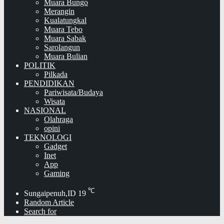
Muara Bungo
Merangin
Kualatungkal
Muara Tebo
Muara Sabak
Sarolangun
Muara Bulian
POLITIK
Pilkada
PENDIDIKAN
Pariwisata/Budaya
Wisata
NASIONAL
Olahraga
opini
TEKNOLOGI
Gadget
Inet
App
Gaming
℃
Sungaipenuh,ID
19
Random Article
Search for