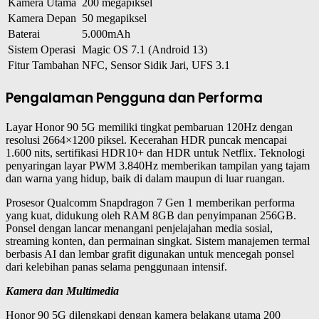
Kamera Utama
200 megapiksel
Kamera Depan
50 megapiksel
Baterai
5.000mAh
Sistem Operasi
Magic OS 7.1 (Android 13)
Fitur Tambahan
NFC, Sensor Sidik Jari, UFS 3.1
Pengalaman Pengguna dan Performa
Layar Honor 90 5G memiliki tingkat pembaruan 120Hz dengan
resolusi 2664×1200 piksel. Kecerahan HDR puncak mencapai
1.600 nits, sertifikasi HDR10+ dan HDR untuk Netflix. Teknologi
penyaringan layar PWM 3.840Hz memberikan tampilan yang tajam
dan warna yang hidup, baik di dalam maupun di luar ruangan.
Prosesor Qualcomm Snapdragon 7 Gen 1 memberikan performa
yang kuat, didukung oleh RAM 8GB dan penyimpanan 256GB.
Ponsel dengan lancar menangani penjelajahan media sosial,
streaming konten, dan permainan singkat. Sistem manajemen termal
berbasis AI dan lembar grafit digunakan untuk mencegah ponsel
dari kelebihan panas selama penggunaan intensif.
Kamera dan Multimedia
Honor 90 5G dilengkapi dengan kamera belakang utama 200