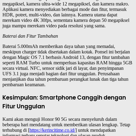
megapiksel, kamera ultra-wide 12 megapiksel, dan kamera makro.
Aplikasi kamera menyediakan berbagai mode dan fitur, termasuk
HDR, potret, multi-video, dan lainnya. Kamera utama dapat
merekam video 4K 30fps, sementara kamera depan 50 megapiksel
juga mampu merekam video pada resolusi yang sama.
Baterai dan Fitur Tambahan
Baterai 5.000mAh memberikan daya tahan yang memadai,
meskipun charger tidak disertakan dalam kotak. Ponsel ini berjalan
dengan Magic OS 7.1 berbasis Android 13, dengan fitur tambahan
seperti RAM Turbo untuk memperluas kapasitas RAM hingga 5GB
secara virtual. NFC, sensor sidik jari di layar, dan penyimpanan
UFS 3.1 juga menjadi bagian dari fitur unggulan. Perusahaan
menjanjikan dua tahun pembaruan perangkat lunak dan tiga tahun
pembaruan keamanan.
Kesimpulan: Smartphone Canggih dengan
Fitur Unggulan
Kami akan menguji Honor 90 5G secara menyeluruh dalam
beberapa hari mendatang untuk memberikan ulasan lengkap. Tetap
terhubung di [
https://kerincitime.co.id/
] untuk mendapatkan
informasi terbaru seputar teknologi dan ulasan produk.