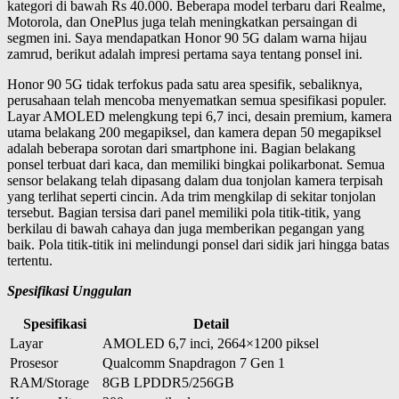
kategori di bawah Rs 40.000. Beberapa model terbaru dari Realme,
Motorola, dan OnePlus juga telah meningkatkan persaingan di
segmen ini. Saya mendapatkan Honor 90 5G dalam warna hijau
zamrud, berikut adalah impresi pertama saya tentang ponsel ini.
Honor 90 5G tidak terfokus pada satu area spesifik, sebaliknya,
perusahaan telah mencoba menyematkan semua spesifikasi populer.
Layar AMOLED melengkung tepi 6,7 inci, desain premium, kamera
utama belakang 200 megapiksel, dan kamera depan 50 megapiksel
adalah beberapa sorotan dari smartphone ini. Bagian belakang
ponsel terbuat dari kaca, dan memiliki bingkai polikarbonat. Semua
sensor belakang telah dipasang dalam dua tonjolan kamera terpisah
yang terlihat seperti cincin. Ada trim mengkilap di sekitar tonjolan
tersebut. Bagian tersisa dari panel memiliki pola titik-titik, yang
berkilau di bawah cahaya dan juga memberikan pegangan yang
baik. Pola titik-titik ini melindungi ponsel dari sidik jari hingga batas
tertentu.
Spesifikasi Unggulan
Spesifikasi
Detail
Layar
AMOLED 6,7 inci, 2664×1200 piksel
Prosesor
Qualcomm Snapdragon 7 Gen 1
RAM/Storage
8GB LPDDR5/256GB