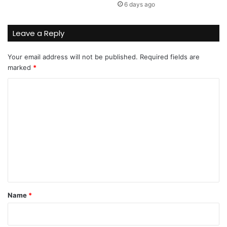
6 days ago
Leave a Reply
Your email address will not be published.
Required fields are
marked
*
C
o
m
m
e
n
t
*
Name
*