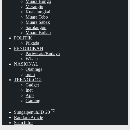
Muara Bungo
Merangin
Kualatungkal
Muara Tebo
Muara Sabak
Sarolangun
Muara Bulian
POLITIK
Pilkada
PENDIDIKAN
Pariwisata/Budaya
Wisata
NASIONAL
Olahraga
opini
TEKNOLOGI
Gadget
Inet
App
Gaming
℃
Sungaipenuh,ID
20
Random Article
Search for