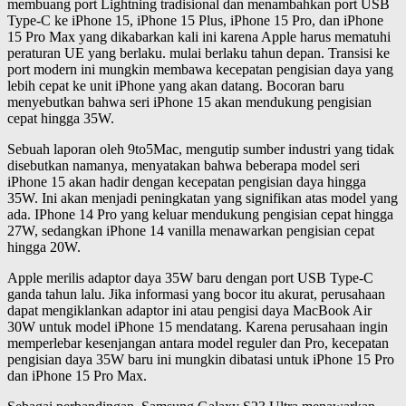
membuang port Lightning tradisional dan menambahkan port USB
Type-C ke iPhone 15, iPhone 15 Plus, iPhone 15 Pro, dan iPhone
15 Pro Max yang dikabarkan kali ini karena Apple harus mematuhi
peraturan UE yang berlaku. mulai berlaku tahun depan. Transisi ke
port modern ini mungkin membawa kecepatan pengisian daya yang
lebih cepat ke unit iPhone yang akan datang. Bocoran baru
menyebutkan bahwa seri iPhone 15 akan mendukung pengisian
cepat hingga 35W.
Sebuah laporan oleh 9to5Mac, mengutip sumber industri yang tidak
disebutkan namanya, menyatakan bahwa beberapa model seri
iPhone 15 akan hadir dengan kecepatan pengisian daya hingga
35W. Ini akan menjadi peningkatan yang signifikan atas model yang
ada. IPhone 14 Pro yang keluar mendukung pengisian cepat hingga
27W, sedangkan iPhone 14 vanilla menawarkan pengisian cepat
hingga 20W.
Apple merilis adaptor daya 35W baru dengan port USB Type-C
ganda tahun lalu. Jika informasi yang bocor itu akurat, perusahaan
dapat mengiklankan adaptor ini atau pengisi daya MacBook Air
30W untuk model iPhone 15 mendatang. Karena perusahaan ingin
memperlebar kesenjangan antara model reguler dan Pro, kecepatan
pengisian daya 35W baru ini mungkin dibatasi untuk iPhone 15 Pro
dan iPhone 15 Pro Max.