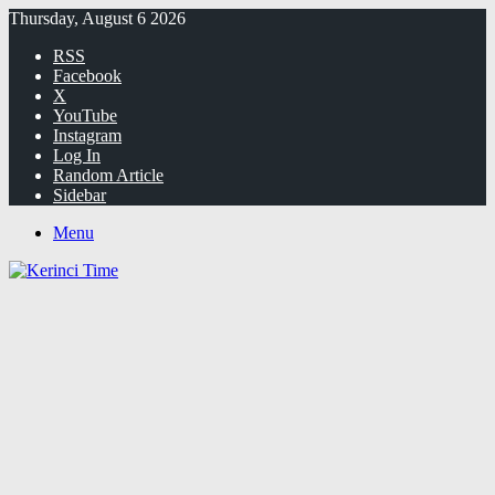
Thursday, August 6 2026
RSS
Facebook
X
YouTube
Instagram
Log In
Random Article
Sidebar
Menu