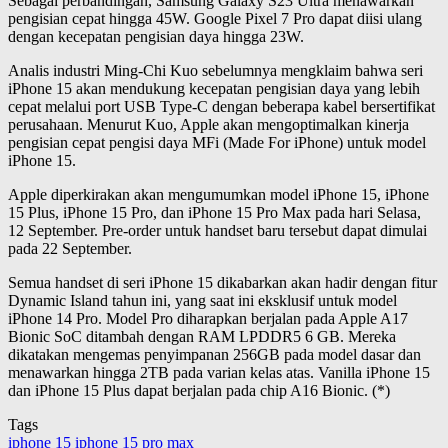
Sebagai perbandingan, Samsung Galaxy S23 Ultra menawarkan
pengisian cepat hingga 45W. Google Pixel 7 Pro dapat diisi ulang
dengan kecepatan pengisian daya hingga 23W.
Analis industri Ming-Chi Kuo sebelumnya mengklaim bahwa seri
iPhone 15 akan mendukung kecepatan pengisian daya yang lebih
cepat melalui port USB Type-C dengan beberapa kabel bersertifikat
perusahaan. Menurut Kuo, Apple akan mengoptimalkan kinerja
pengisian cepat pengisi daya MFi (Made For iPhone) untuk model
iPhone 15.
Apple diperkirakan akan mengumumkan model iPhone 15, iPhone
15 Plus, iPhone 15 Pro, dan iPhone 15 Pro Max pada hari Selasa,
12 September. Pre-order untuk handset baru tersebut dapat dimulai
pada 22 September.
Semua handset di seri iPhone 15 dikabarkan akan hadir dengan fitur
Dynamic Island tahun ini, yang saat ini eksklusif untuk model
iPhone 14 Pro. Model Pro diharapkan berjalan pada Apple A17
Bionic SoC ditambah dengan RAM LPDDR5 6 GB. Mereka
dikatakan mengemas penyimpanan 256GB pada model dasar dan
menawarkan hingga 2TB pada varian kelas atas. Vanilla iPhone 15
dan iPhone 15 Plus dapat berjalan pada chip A16 Bionic. (*)
Tags
iphone 15
iphone 15 pro max