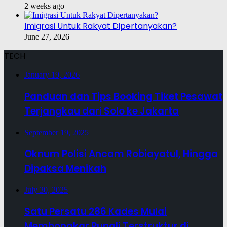
2 weeks ago
Imigrasi Untuk Rakyat Dipertanyakan?
June 27, 2026
TECH
January 19, 2026
Panduan dan Tips Booking Tiket Pesawat
Terjangkau dari Solo ke Jakarta
September 19, 2025
Oknum Polisi Ancam Robiayatul, Hingga
Dipaksa Menikah
July 30, 2025
Satu Persatu 286 Kades Mulai
Membongkar Pungli Terstruktur di