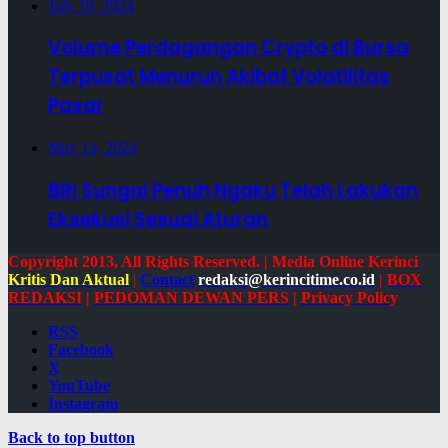
July 19, 2024
Volume Perdagangan Crypto di Bursa
Terpusat Menurun Akibat Volatilitas
Pasar
May 14, 2024
BRI Sungai Penuh Ngaku Telah Lakukan
Eksekusi Sesuai Aturan
Copyright 2013, All Rights Reserved. | Media Online Kerinci
Kritis Dan Aktual
|
Contact
redaksi@kerincitime.co.id
|
BOX
REDAKSI
|
PEDOMAN DEWAN PERS
|
Privacy Policy
RSS
Facebook
X
YouTube
Instagram
Back to top button