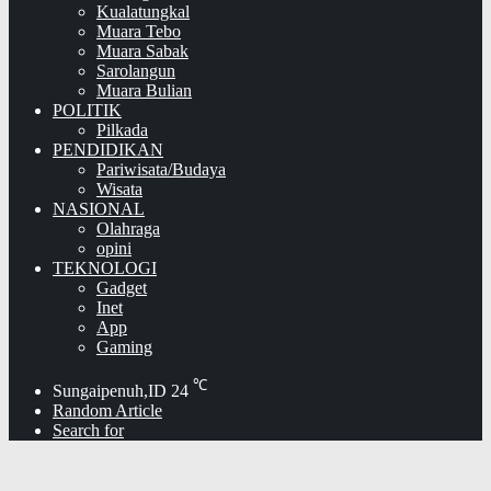
Kualatungkal
Muara Tebo
Muara Sabak
Sarolangun
Muara Bulian
POLITIK
Pilkada
PENDIDIKAN
Pariwisata/Budaya
Wisata
NASIONAL
Olahraga
opini
TEKNOLOGI
Gadget
Inet
App
Gaming
℃
Sungaipenuh,ID
24
Random Article
Search for