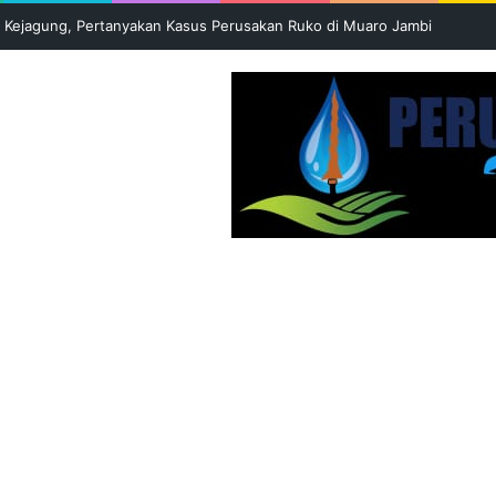
epung Sungai Batanghari di Tebo