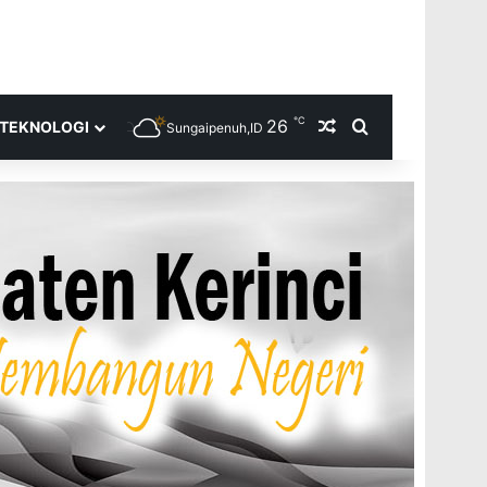
℃
26
Random Article
Search for
TEKNOLOGI
Sungaipenuh,ID