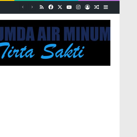
RSS
Facebook
X
YouTube
Instagram
Log In
Random Article
Sidebar