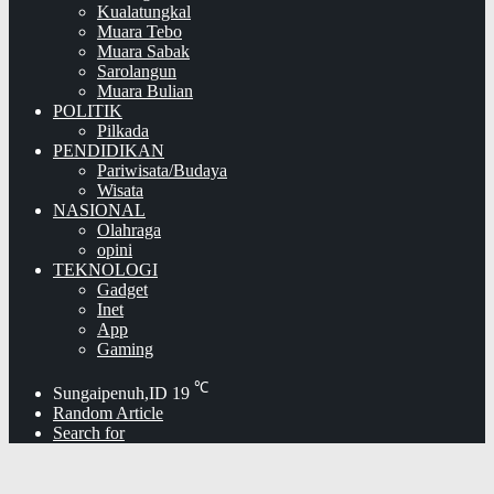
Kualatungkal
Muara Tebo
Muara Sabak
Sarolangun
Muara Bulian
POLITIK
Pilkada
PENDIDIKAN
Pariwisata/Budaya
Wisata
NASIONAL
Olahraga
opini
TEKNOLOGI
Gadget
Inet
App
Gaming
℃
Sungaipenuh,ID
19
Random Article
Search for