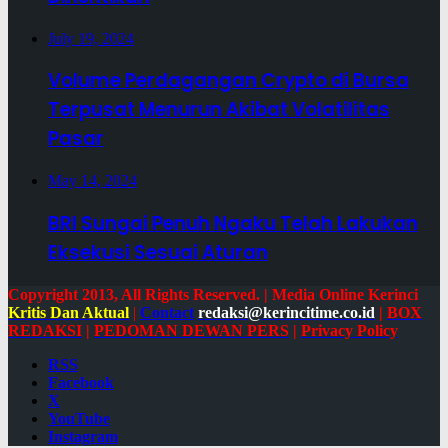
July 19, 2024
Volume Perdagangan Crypto di Bursa
Terpusat Menurun Akibat Volatilitas
Pasar
May 14, 2024
BRI Sungai Penuh Ngaku Telah Lakukan
Eksekusi Sesuai Aturan
Copyright 2013, All Rights Reserved. | Media Online Kerinci
Kritis Dan Aktual
|
Contact
redaksi@kerincitime.co.id
|
BOX
REDAKSI
|
PEDOMAN DEWAN PERS
|
Privacy Policy
RSS
Facebook
X
YouTube
Instagram