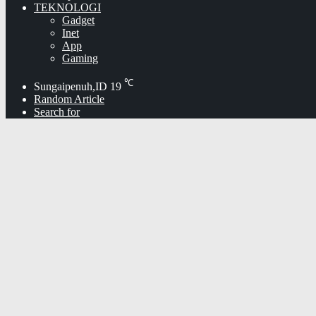
TEKNOLOGI
Gadget
Inet
App
Gaming
℃
Sungaipenuh,ID
19
Random Article
Search for