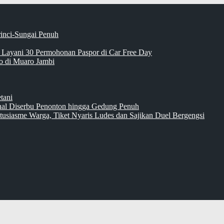
rinci-Sungai Penuh
 Layani 30 Permohonan Paspor di Car Free Day
 di Muaro Jambi
tani
inal Diserbu Penonton hingga Gedung Penuh
tusiasme Warga, Tiket Nyaris Ludes dan Sajikan Duel Bergengsi