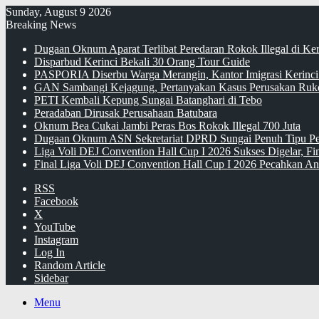
Sunday, August 9 2026
Breaking News
Dugaan Oknum Aparat Terlibat Peredaran Rokok Illegal di Ke
Disparbud Kerinci Bekali 30 Orang Tour Guide
PASPORIA Diserbu Warga Merangin, Kantor Imigrasi Kerinci
GAN Sambangi Kejagung, Pertanyakan Kasus Perusakan Ruko
PETI Kembali Kepung Sungai Batanghari di Tebo
Peradaban Dirusak Perusahaan Batubara
Oknum Bea Cukai Jambi Peras Bos Rokok Illegal 700 Juta
Dugaan Oknum ASN Sekretariat DPRD Sungai Penuh Tipu Pe
Liga Voli DEJ Convention Hall Cup I 2026 Sukses Digelar, F
Final Liga Voli DEJ Convention Hall Cup I 2026 Pecahkan An
RSS
Facebook
X
YouTube
Instagram
Log In
Random Article
Sidebar
Menu