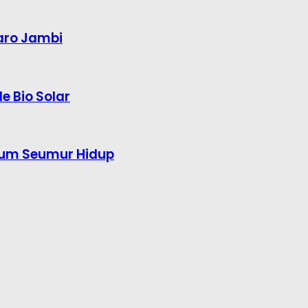
aro Jambi
e Bio Solar
kum Seumur Hidup