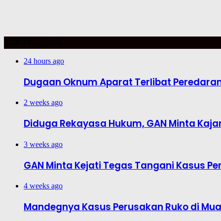
TOP TRENDING
24 hours ago
Dugaan Oknum Aparat Terlibat Peredaran R
2 weeks ago
Diduga Rekayasa Hukum, GAN Minta Kajar
3 weeks ago
GAN Minta Kejati Tegas Tangani Kasus Pe
4 weeks ago
Mandegnya Kasus Perusakan Ruko di Muar