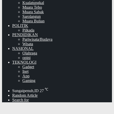
Kualatungkal
Muara Tebo
Muara Sabak
Sarolangun
Muara Bulian
POLITIK
Pilkada
PENDIDIKAN
Pariwisata/Budaya
Wisata
NASIONAL
Olahraga
opini
TEKNOLOGI
Gadget
Inet
App
Gaming
℃
Sungaipenuh,ID
27
Random Article
Search for