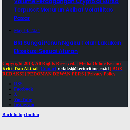
Volume Perdagangan Crypto di Bursa
Terpusat Menurun Akibat Volatilitas
Pasar
May 14, 2024
BRI Sungai Penuh Ngaku Telah Lakukan
Eksekusi Sesuai Aturan
Copyright 2013, All Rights Reserved. | Media Online Kerinci
Kritis Dan Aktual
|
Contact
redaksi@kerincitime.co.id
|
BOX
REDAKSI
|
PEDOMAN DEWAN PERS
|
Privacy Policy
RSS
Facebook
X
YouTube
Instagram
Back to top button