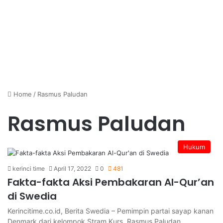
Home
/
Rasmus Paludan
Rasmus Paludan
Hukum
kerinci time
April 17, 2022
0
481
Fakta-fakta Aksi Pembakaran Al-Qur’an
di Swedia
Kerincitime.co.id, Berita Swedia – Pemimpin partai sayap kanan
Denmark dari kelompok Stram Kurs, Rasmus Paludan,