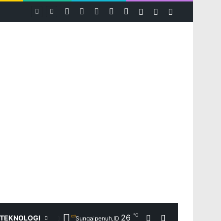
RSS
Facebook
X
YouTube
Instagram
Log In
Random Article
Sidebar
PASPORIA Diserbu Warga Merangin, Kantor Imigrasi Kerinci Layani 30 Permohonan Paspor di Car Free Day
℃
26
Random Article
Search for
TEKNOLOGI
Sungaipenuh,ID