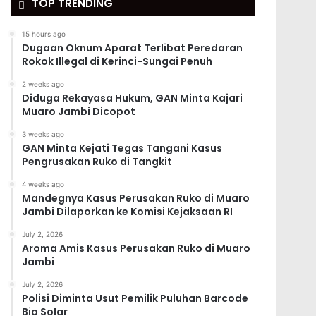
TOP TRENDING
15 hours ago
Dugaan Oknum Aparat Terlibat Peredaran
Rokok Illegal di Kerinci-Sungai Penuh
2 weeks ago
Diduga Rekayasa Hukum, GAN Minta Kajari
Muaro Jambi Dicopot
3 weeks ago
GAN Minta Kejati Tegas Tangani Kasus
Pengrusakan Ruko di Tangkit
4 weeks ago
Mandegnya Kasus Perusakan Ruko di Muaro
Jambi Dilaporkan ke Komisi Kejaksaan RI
July 2, 2026
Aroma Amis Kasus Perusakan Ruko di Muaro
Jambi
July 2, 2026
Polisi Diminta Usut Pemilik Puluhan Barcode
Bio Solar