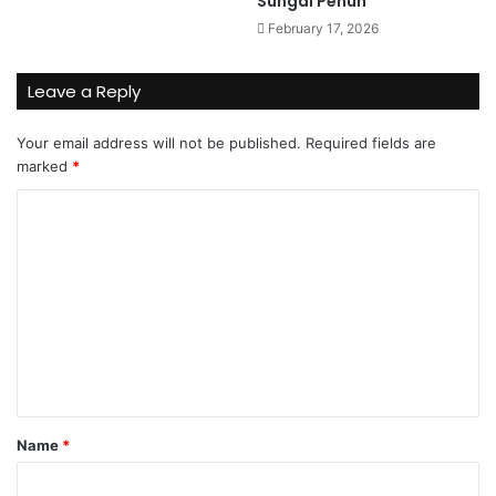
Sungai Penuh
February 17, 2026
Leave a Reply
Your email address will not be published.
Required fields are
marked
*
C
o
m
m
e
n
t
*
Name
*