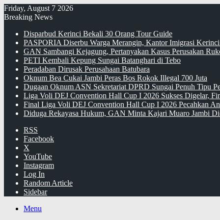
Friday, August 7 2026
Breaking News
Disparbud Kerinci Bekali 30 Orang Tour Guide
PASPORIA Diserbu Warga Merangin, Kantor Imigrasi Kerinci
GAN Sambangi Kejagung, Pertanyakan Kasus Perusakan Ruko
PETI Kembali Kepung Sungai Batanghari di Tebo
Peradaban Dirusak Perusahaan Batubara
Oknum Bea Cukai Jambi Peras Bos Rokok Illegal 700 Juta
Dugaan Oknum ASN Sekretariat DPRD Sungai Penuh Tipu Pe
Liga Voli DEJ Convention Hall Cup I 2026 Sukses Digelar, F
Final Liga Voli DEJ Convention Hall Cup I 2026 Pecahkan An
Diduga Rekayasa Hukum, GAN Minta Kajari Muaro Jambi Di
RSS
Facebook
X
YouTube
Instagram
Log In
Random Article
Sidebar
Menu