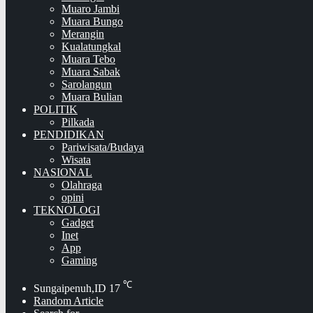
Muaro Jambi
Muara Bungo
Merangin
Kualatungkal
Muara Tebo
Muara Sabak
Sarolangun
Muara Bulian
POLITIK
Pilkada
PENDIDIKAN
Pariwisata/Budaya
Wisata
NASIONAL
Olahraga
opini
TEKNOLOGI
Gadget
Inet
App
Gaming
℃
Sungaipenuh,ID
17
Random Article