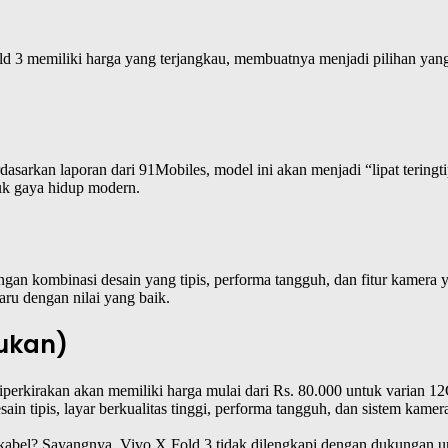
old 3 memiliki harga yang terjangkau, membuatnya menjadi pilihan y
dasarkan laporan dari 91Mobiles, model ini akan menjadi “lipat teringt
uk gaya hidup modern.
an kombinasi desain yang tipis, performa tangguh, dan fitur kamera 
aru dengan nilai yang baik.
jukan)
diperkirakan akan memiliki harga mulai dari Rs. 80.000 untuk varian
n tipis, layar berkualitas tinggi, performa tangguh, dan sistem kame
abel? Sayangnya, Vivo X Fold 3 tidak dilengkapi dengan dukungan un