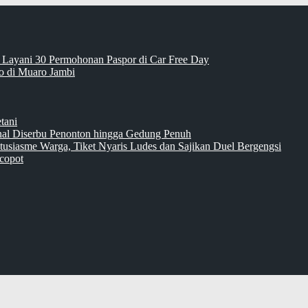
 Layani 30 Permohonan Paspor di Car Free Day
 di Muaro Jambi
tani
inal Diserbu Penonton hingga Gedung Penuh
tusiasme Warga, Tiket Nyaris Ludes dan Sajikan Duel Bergengsi
copot