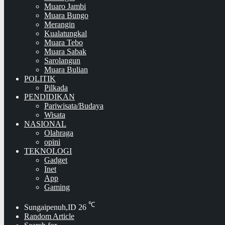
Muaro Jambi
Muara Bungo
Merangin
Kualatungkal
Muara Tebo
Muara Sabak
Sarolangun
Muara Bulian
POLITIK
Pilkada
PENDIDIKAN
Pariwisata/Budaya
Wisata
NASIONAL
Olahraga
opini
TEKNOLOGI
Gadget
Inet
App
Gaming
℃
Sungaipenuh,ID
26
Random Article