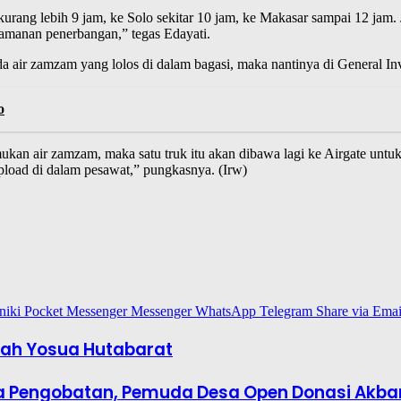
 kurang lebih 9 jam, ke Solo sekitar 10 jam, ke Makasar sampai 12 ja
amanan penerbangan,” tegas Edayati.
a air zamzam yang lolos di dalam bagasi, maka nantinya di General Inv
o
mukan air zamzam, maka satu truk itu akan dibawa lagi ke Airgate untuk
pload di dalam pesawat,” pungkasnya. (Irw)
niki
Pocket
Messenger
Messenger
WhatsApp
Telegram
Share via Emai
yah Yosua Hutabarat
iaya Pengobatan, Pemuda Desa Open Donasi Akba