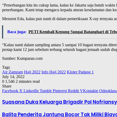
“Penerbangan kita itu cukup lama, kalau ke Jakarta saja butuh waktu
penerbangan. Kami tetap mengacu kepada aturan keselamatan dan ke
Menurut Eda, kalau pun nanti di dalam pemeriksaan X-ray ternyata ad
Baca juga:
PETI Kembali Kepung Sungai Batanghari di Teb
“Kalau nanti dalam sampling antara 5 sampai 10 bagasi ternyata dite
protap kami 12 jam sebelum terbang seluruh bagasi jemaah sudah diu
Sumber: Kumparan.com
Tags
Air Zamzam
Haji 2022
Info Haji 2022
Kloter Padang 1
July 14, 2022
0
1,546
2 minutes read
Share
Facebook
X
LinkedIn
Tumblr
Pinterest
Reddit
VKontakte
Odnoklass
Suasana Duka Keluarga Brigadir Pol Nofrians
Balita Penderita Jantung Bocor Tak Miliki B