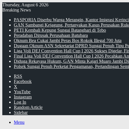
Thursday, August 6 2026
Breaking News
PASPORIA Diserbu Warga Merangin, Kantor Imigrasi Kerinci
GAN Sambangi Kejagung, Pertanyakan Kasus Perusakan Ruko
PETI Kembali Kepung Sungai Batanghari di Tebo
Peradaban Dirusak Perusahaan Batubara
Oknum Bea Cukai Jambi Peras Bos Rokok Illegal 700 Juta
Dugaan Oknum ASN Sekretariat DPRD Sungai Penuh Tipu Pe
Liga Voli DEJ Convention Hall Cup I 2026 Sukses Digelar, F
Final Liga Voli DEJ Convention Hall Cup I 2026 Pecahkan An
Diduga Rekayasa Hukum, GAN Minta Kajari Muaro Jambi Di
Polsek Sungai Penuh Perketat Pengamanan, Pertandingan Semi
RSS
Facebook
X
YouTube
Instagram
Log In
Random Article
Sidebar
Menu