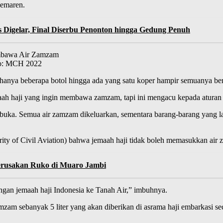
kemaren.
s Digelar, Final Diserbu Penonton hingga Gedung Penuh
oto: MCH 2022
hanya beberapa botol hingga ada yang satu koper hampir semuanya ber
aah haji yang ingin membawa zamzam, tapi ini mengacu kepada aturan
dibuka. Semua air zamzam dikeluarkan, sementara barang-barang yang la
ity of Civil Aviation) bahwa jemaah haji tidak boleh memasukkan air
erusakan Ruko di Muaro Jambi
angan jemaah haji Indonesia ke Tanah Air,” imbuhnya.
mzam sebanyak 5 liter yang akan diberikan di asrama haji embarkasi se