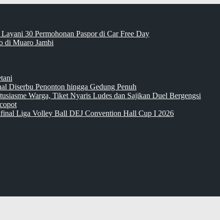
 Layani 30 Permohonan Paspor di Car Free Day
 di Muaro Jambi
tani
inal Diserbu Penonton hingga Gedung Penuh
tusiasme Warga, Tiket Nyaris Ludes dan Sajikan Duel Bergengsi
copot
final Liga Volley Ball DEJ Convention Hall Cup I 2026