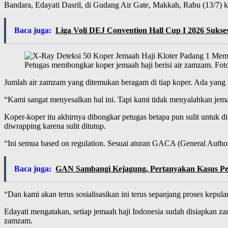
Bandara, Edayati Dasril, di Gudang Air Gate, Makkah, Rabu (13/7) 
Baca juga:
Liga Voli DEJ Convention Hall Cup I 2026 Sukse
Petugas membongkar koper jemaah haji berisi air zamzam. F
Jumlah air zamzam yang ditemukan beragam di tiap koper. Ada yang 
“Kami sangat menyesalkan hal ini. Tapi kami tidak menyalahkan jem
Koper-koper itu akhirnya dibongkar petugas betapa pun sulit untuk 
diwrapping karena sulit ditutup.
“Ini semua based on regulation. Sesuai aturan GACA (General Author
Baca juga:
GAN Sambangi Kejagung, Pertanyakan Kasus P
“Dan kami akan terus sosialisasikan ini terus sepanjang proses kepul
Edayati mengatakan, setiap jemaah haji Indonesia sudah disiapkan za
zamzam.