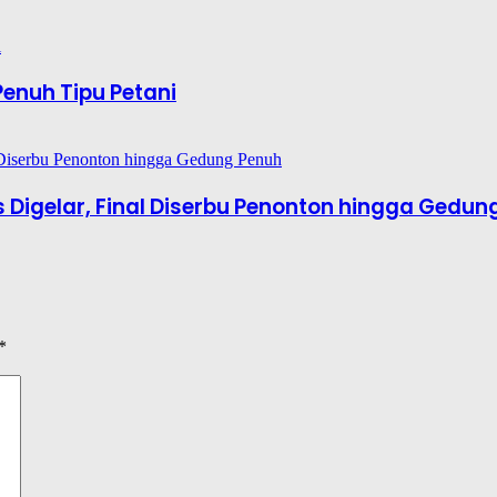
enuh Tipu Petani
es Digelar, Final Diserbu Penonton hingga Gedun
*