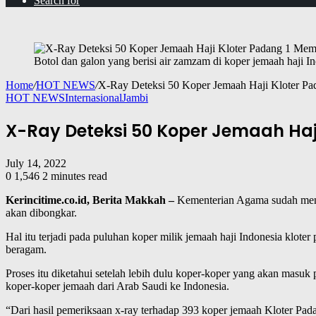
Search for
Botol dan galon yang berisi air zamzam di koper jemaah haji 
Home
/
HOT NEWS
/
X-Ray Deteksi 50 Koper Jemaah Haji Kloter 
HOT NEWS
Internasional
Jambi
X-Ray Deteksi 50 Koper Jemaah Ha
July 14, 2022
0
1,546
2 minutes read
Kerincitime.co.id, Berita Makkah –
Kementerian Agama sudah meng
akan dibongkar.
Hal itu terjadi pada puluhan koper milik jemaah haji Indonesia klo
beragam.
Proses itu diketahui setelah lebih dulu koper-koper yang akan masuk
koper-koper jemaah dari Arab Saudi ke Indonesia.
“Dari hasil pemeriksaan x-ray terhadap 393 koper jemaah Kloter Pa