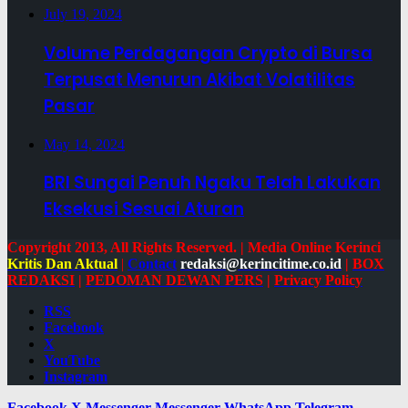
July 19, 2024
Volume Perdagangan Crypto di Bursa
Terpusat Menurun Akibat Volatilitas
Pasar
May 14, 2024
BRI Sungai Penuh Ngaku Telah Lakukan
Eksekusi Sesuai Aturan
Copyright 2013, All Rights Reserved. | Media Online Kerinci
Kritis Dan Aktual
|
Contact
redaksi@kerincitime.co.id
|
BOX
REDAKSI
|
PEDOMAN DEWAN PERS
|
Privacy Policy
RSS
Facebook
X
YouTube
Instagram
Facebook
X
Messenger
Messenger
WhatsApp
Telegram