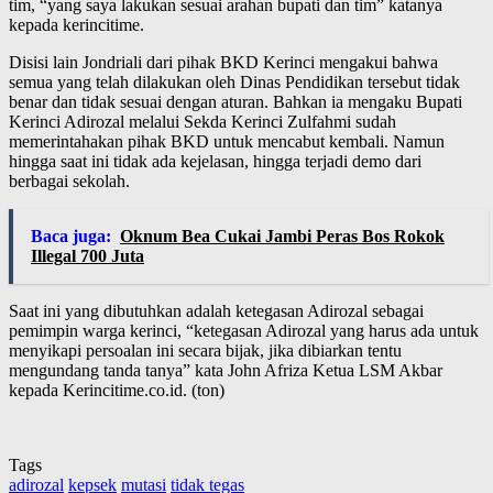
tim, “yang saya lakukan sesuai arahan bupati dan tim” katanya
kepada kerincitime.
Disisi lain Jondriali dari pihak BKD Kerinci mengakui bahwa
semua yang telah dilakukan oleh Dinas Pendidikan tersebut tidak
benar dan tidak sesuai dengan aturan. Bahkan ia mengaku Bupati
Kerinci Adirozal melalui Sekda Kerinci Zulfahmi sudah
memerintahakan pihak BKD untuk mencabut kembali. Namun
hingga saat ini tidak ada kejelasan, hingga terjadi demo dari
berbagai sekolah.
Baca juga:
Oknum Bea Cukai Jambi Peras Bos Rokok
Illegal 700 Juta
Saat ini yang dibutuhkan adalah ketegasan Adirozal sebagai
pemimpin warga kerinci, “ketegasan Adirozal yang harus ada untuk
menyikapi persoalan ini secara bijak, jika dibiarkan tentu
mengundang tanda tanya” kata John Afriza Ketua LSM Akbar
kepada Kerincitime.co.id. (ton)
Tags
adirozal
kepsek
mutasi
tidak tegas