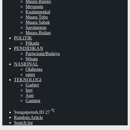
Muara Bungo
Merangin
Kualatungkal
Muara Tebo
Muara Sabak
Sarolangun
Muara Bulian
POLITIK
Pilkada
PENDIDIKAN
Pariwisata/Budaya
Wisata
NASIONAL
Olahraga
opini
TEKNOLOGI
Gadget
Inet
App
Gaming
℃
Sungaipenuh,ID
27
Random Article
Search for